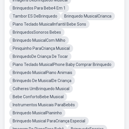
Imagens DeBrinquedo Musical
Brinquedos Para Bebe4 Em 1
Tambor ES DeBrinquedo
Brinquedo MusicalCrianca
Piano Teclado MusicalInfantil Bebe Sons
BrinquedosSonoros Bebes
Brinquedo MusicalCom Milho
Piniquinho ParaCriança Musical
BrinquedoDe Criança De Tocar
Piano Teclado MusicalPhone Baby Comprar Brinquedo
Brinquedo MusicalPiano Animais
Brinquedo De MusicalDe Criança
Colheres UmBrinquedo Musical
Bebe ConfortoBebe Musical
Instrumentos Musicais ParaBebês
Brinquedo MusicalPianinho
Brinquedo Musical ParaCriança Especial