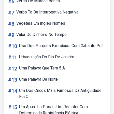
#6
Verso De Morena Bonita
#7
Verbo To Be Interrogativa Negativa
#8
Vegetais Em Inglês Nomes
#9
Valor Do Dinheiro No Tempo
#10
Uso Dos Porquês Exercícios Com Gabarito Pdf
#11
Urbanização Do Rio De Janeiro
#12
Uma Palavra Que Tem 5 A
#13
Uma Palavra Da Noite
#14
Um Dos Circos Mais Famosos Da Antiguidade
Foi O
#15
Um Aparelho Possui Um Resistor Com
Determinada Resistência Elétrica