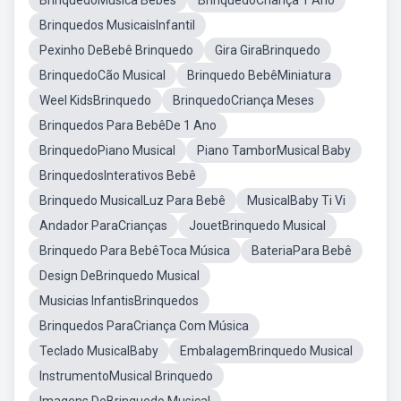
BrinquedoMúsica Bebês
BrinquedoCriança 1 Ano
Brinquedos MusicaisInfantil
Pexinho DeBebê Brinquedo
Gira GiraBrinquedo
BrinquedoCão Musical
Brinquedo BebêMiniatura
Weel KidsBrinquedo
BrinquedoCriança Meses
Brinquedos Para BebêDe 1 Ano
BrinquedoPiano Musical
Piano TamborMusical Baby
BrinquedosInterativos Bebê
Brinquedo MusicalLuz Para Bebê
MusicalBaby Ti Vi
Andador ParaCrianças
JouetBrinquedo Musical
Brinquedo Para BebêToca Música
BateriaPara Bebê
Design DeBrinquedo Musical
Musicias InfantisBrinquedos
Brinquedos ParaCriança Com Música
Teclado MusicalBaby
EmbalagemBrinquedo Musical
InstrumentoMusical Brinquedo