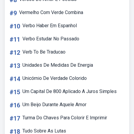
#8
#9
Vermelho Com Verde Combina
#10
Verbo Haber Em Espanhol
#11
Verbo Estudar No Passado
#12
Verb To Be Traducao
#13
Unidades De Medidas De Energia
#14
Unicórnio De Verdade Colorido
#15
Um Capital De 800 Aplicado A Juros Simples
#16
Um Beijo Durante Aquele Amor
#17
Turma Do Chaves Para Colorir E Imprimir
#18
Tudo Sobre As Lutas