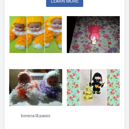
LEARN MORE
boneca lã passo