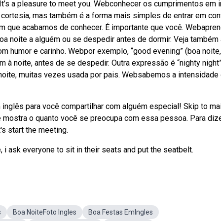
 It’s a pleasure to meet you. Webconhecer os cumprimentos em 
e cortesia, mas também é a forma mais simples de entrar em con
ém que acabamos de conhecer. É importante que você. Webapren
oa noite a alguém ou se despedir antes de dormir. Veja também 
com humor e carinho. Webpor exemplo, “good evening” (boa noite
 à noite, antes de se despedir. Outra expressão é “nighty night”
a noite, muitas vezes usada por pais. Websabemos a intensidade
 inglês para você compartilhar com alguém especial! Skip to ma
cê mostra o quanto você se preocupa com essa pessoa. Para diz
s start the meeting.
i ask everyone to sit in their seats and put the seatbelt.
s
Boa NoiteFoto Ingles
Boa Festas EmIngles