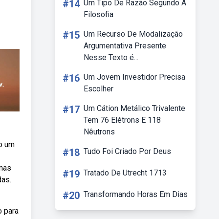
#14
Um Tipo De Razão Segundo A
Filosofia
#15
Um Recurso De Modalização
Argumentativa Presente
Nesse Texto é...
#16
Um Jovem Investidor Precisa
Escolher
#17
Um Cátion Metálico Trivalente
Tem 76 Elétrons E 118
Nêutrons
do um
#18
Tudo Foi Criado Por Deus
rmas
#19
Tratado De Utrecht 1713
das.
#20
Transformando Horas Em Dias
o para