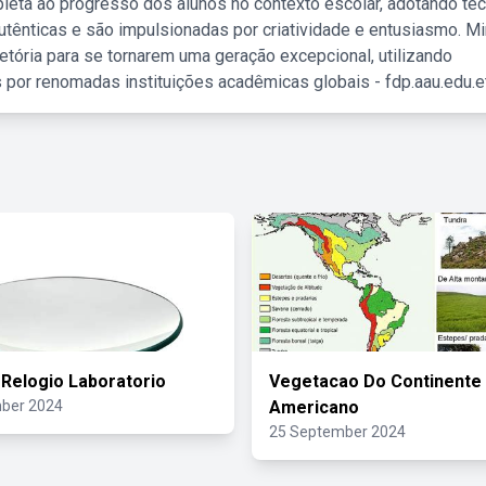
leta ao progresso dos alunos no contexto escolar, adotando té
tênticas e são impulsionadas por criatividade e entusiasmo. M
etória para se tornarem uma geração excepcional, utilizando
 por renomadas instituições acadêmicas globais - fdp.aau.edu.et
 Relogio Laboratorio
Vegetacao Do Continente
ber 2024
Americano
25 September 2024