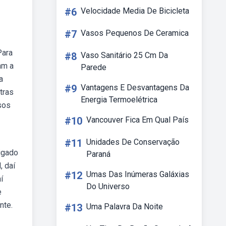
#6
Velocidade Media De Bicicleta
#7
Vasos Pequenos De Ceramica
Para
#8
Vaso Sanitário 25 Cm Da
am a
Parede
a
#9
Vantagens E Desvantagens Da
tras
Energia Termoelétrica
sos
#10
Vancouver Fica Em Qual País
#11
Unidades De Conservação
rigado
Paraná
, daí
#12
Umas Das Inúmeras Galáxias
í
Do Universo
e
nte.
#13
Uma Palavra Da Noite