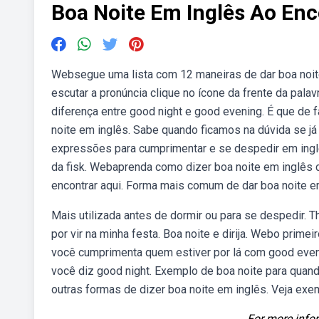
Boa Noite Em Inglês Ao En
Websegue uma lista com 12 maneiras de dar boa noit
escutar a pronúncia clique no ícone da frente da pala
diferença entre good night e good evening. É que de 
noite em inglês. Sabe quando ficamos na dúvida se j
expressões para cumprimentar e se despedir em inglê
da fisk. Webaprenda como dizer boa noite em inglês 
encontrar aqui. Forma mais comum de dar boa noite e
Mais utilizada antes de dormir ou para se despedir. T
por vir na minha festa. Boa noite e dirija. Webo prime
você cumprimenta quem estiver por lá com good evenin
você diz good night. Exemplo de boa noite para quan
outras formas de dizer boa noite em inglês. Veja ex
For more infor