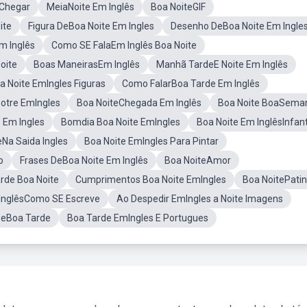
oChegar
MeiaNoite Em Inglês
Boa NoiteGIF
ite
Figura DeBoa Noite Em Ingles
Desenho DeBoa Noite Em Ingle
m Inglês
Como SE FalaEm Inglês Boa Noite
oite
Boas ManeirasEm Inglês
Manhã TardeE Noite Em Inglês
a Noite EmIngles Figuras
Como FalarBoa Tarde Em Inglês
otre EmIngles
Boa NoiteChegada Em Inglês
Boa Noite BoaSema
 Em Ingles
Bomdia Boa Noite EmIngles
Boa Noite Em InglêsInfant
Na Saida Ingles
Boa Noite EmIngles Para Pintar
o
Frases DeBoa Noite Em Inglês
Boa NoiteAmor
rde Boa Noite
Cumprimentos Boa Noite EmIngles
Boa NoitePati
 InglêsComo SE Escreve
Ao Despedir EmIngles a Noite Imagens
 DeBoa Tarde
Boa Tarde EmIngles E Portugues