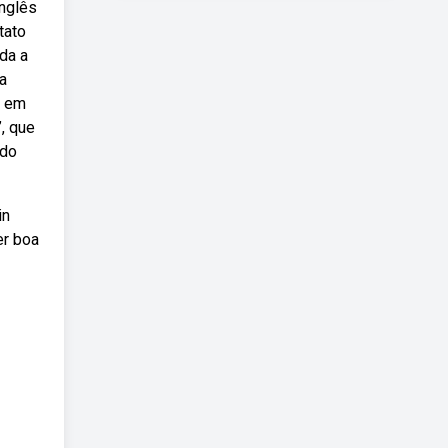
inglês
tato
da a
a
, em
, que
 do
in
er boa