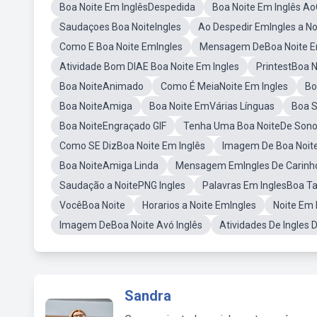
Boa Noite Em InglêsDespedida
Boa Noite Em Inglês A
Saudaçoes Boa NoiteIngles
Ao Despedir EmIngles a No
Como E Boa Noite EmIngles
Mensagem DeBoa Noite E
Atividade Bom DIAE Boa Noite Em Ingles
PrintestBoa N
Boa NoiteAnimado
Como É MeiaNoite Em Ingles
Bo
Boa NoiteAmiga
Boa Noite EmVárias Línguas
Boa S
Boa NoiteEngraçado GIF
Tenha Uma Boa NoiteDe Sono
Como SE DizBoa Noite Em Inglês
Imagem De Boa Noite
Boa NoiteAmiga Linda
Mensagem EmIngles De Carinh
Saudação a NoitePNG Ingles
Palavras Em InglesBoa Ta
VocêBoa Noite
Horarios a Noite EmIngles
Noite Em
Imagem DeBoa Noite Avó Inglês
Atividades De Ingles
Sandra