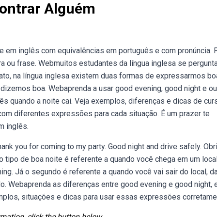
contrar Alguém
e em inglês com equivalências em português e com pronúncia. 
vra ou frase. Webmuitos estudantes da língua inglesa se pergunt
fato, na língua inglesa existem duas formas de expressarmos bo
á dizemos boa. Webaprenda a usar good evening, good night e ou
s quando a noite cai. Veja exemplos, diferenças e dicas de cur
com diferentes expressões para cada situação. É um prazer te
m inglês.
hank you for coming to my party. Good night and drive safely. Ob
iro tipo de boa noite é referente a quando você chega em um local
g. Já o segundo é referente a quando você vai sair do local, da
do. Webaprenda as diferenças entre good evening e good night, 
emplos, situações e dicas para usar essas expressões corretame
mation, click the button below.