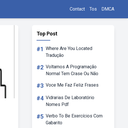
Contact
Tos
DMCA
Top Post
#1
Where Are You Located
Tradução
#2
Voltamos A Programação
Normal Tem Crase Ou Não
#3
Voce Me Faz Feliz Frases
#4
Vidrarias De Laboratório
Nomes Pdf
#5
Verbo To Be Exercícios Com
Gabarito