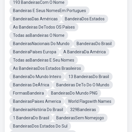
193 BandeirasCom O Nome
Bandeiras E Seus NomesEm Portugues
BandeirasDas Américas
BandeiraDos Estados
As Bandeiras DeTodos OS Países
Todas asBandeiras O Nome
BandeirasNacionais Do Mundo
BandeirasDo Brasil
BandeiraPaíses Europa
A BandeiraDa América
Todas asBandeiras E Seu Nomes
As BandeirasDos Estados Brasileiros
BandeiraDo Mundo Inteiro
13 BandeirasDo Brasil
Bandeiras DeÁfrica
Bandeiras DeTo Do O Mundo
FormasBandeira
BandeirasDo Mundo PNG
BandeirasPaises America
World Flagswith Names
BandeirasHistória Do Brasil
329Bandeiras
1 BandeiraDo Brasil
BandeirasSem Nomejogo
BandeirasDos Estados Do Sul