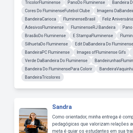
TricolorFluminense
PanoDo Fluminense
Bandeira D
Cores Do FluminenseFutebol Clube
Imagens DaBandei
BandeiraCarioca
FluminenseBrasil
Feliz Aniversár
AdesivosFluminense
FluminenseRJ Bandeira
Pano
BrasãoDo Fluminense
E StampaFluminense
Flumin
SilhuetaDo Fluminense
Edit DaBandeira Do Fluminens
BandeiraPC Fluminense
Images ofFluminense Gifs
Verde DaBandeira Do Fluminense
BandeirunhasFlumi
Bandeira Do FluminensePara Colorir
BandeiraVaquinh
BandeiraTricolores
Sandra
Como orientador, minha entrega é comp
pedagógicas que valorizam relações au
meta é guiar os estudantes em sua traj