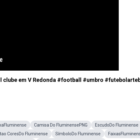
l clube em V Redonda #football #umbro #futebolarteb
ixaFluminense
Camisa Do FluminensePNG
EscudoDo Fluminense
tao CoresDo Fluminense
SímboloDo Fluminense
FaixasFluminen