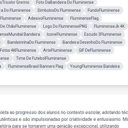
oTricolor Gremio
Foto DaBandeira Do Fluminense
ra Do Fluminense
SimbolosDo Fluminense
FundoFluminense
ioFluminense
AdesivoFluminense
FluminenseFlag
 De ChãoFluminense
Logo Do FluminensePNG
FluminenseJk 4K
enseMundial Bandeira
IconeFluminense
Escudo 3Fluminense
e
BandeirinhaDo Fluminense
Bandeira DesenhoDo Fluminense
Fotos 4KFluminense
ArteFluminense
GIF DeFluminense
nense
Time De FutebolFluminense
a
FluminenseBrasil Banners Flag
YoungFluminense Bandeira
leta ao progresso dos alunos no contexto escolar, adotando té
tênticas e são impulsionadas por criatividade e entusiasmo. M
etória para se tornarem uma geração excepcional, utilizando