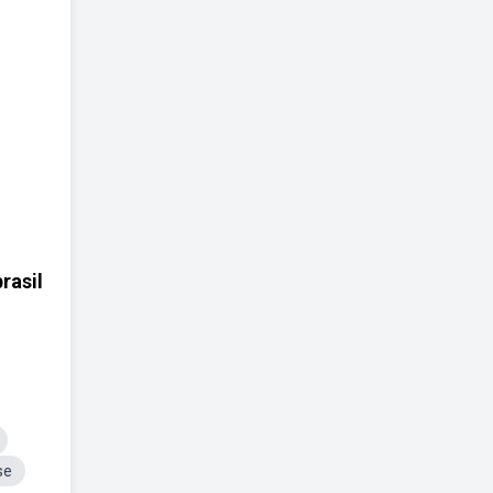
rasil
se