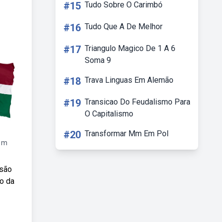
#15
Tudo Sobre O Carimbó
#16
Tudo Que A De Melhor
#17
Triangulo Magico De 1 A 6
Soma 9
#18
Trava Linguas Em Alemão
#19
Transicao Do Feudalismo Para
O Capitalismo
#20
Transformar Mm Em Pol
 1m
 são
o da