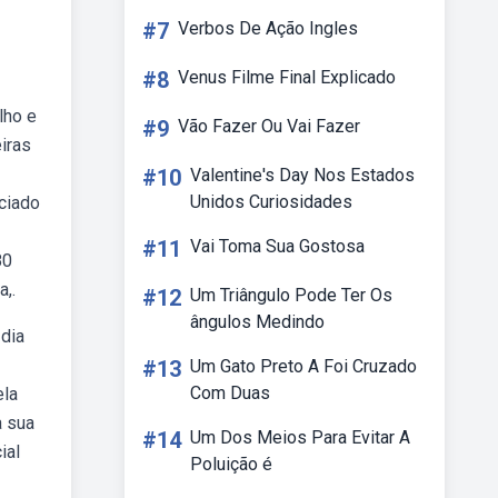
#7
Verbos De Ação Ingles
#8
Venus Filme Final Explicado
lho e
#9
Vão Fazer Ou Vai Fazer
eiras
#10
Valentine's Day Nos Estados
Unidos Curiosidades
nciado
#11
Vai Toma Sua Gostosa
80
a,.
#12
Um Triângulo Pode Ter Os
ângulos Medindo
dia
#13
Um Gato Preto A Foi Cruzado
Com Duas
ela
a sua
#14
Um Dos Meios Para Evitar A
ial
Poluição é