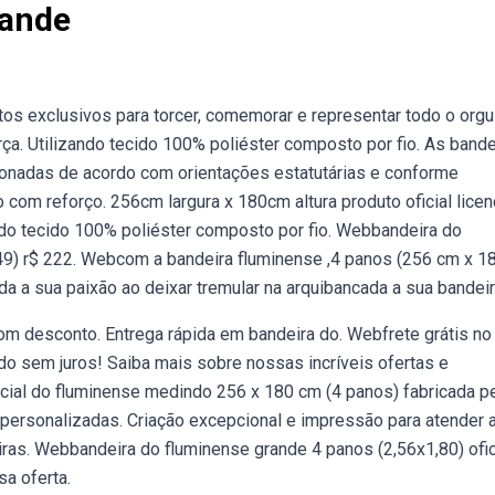
rande
tos exclusivos para torcer, comemorar e representar todo o orgu
força. Utilizando tecido 100% poliéster composto por fio. As band
ionadas de acordo com orientações estatutárias e conforme
 com reforço. 256cm largura x 180cm altura produto oficial lice
ndo tecido 100% poliéster composto por fio. Webbandeira do
 (49) r$ 222. Webcom a bandeira fluminense ,4 panos (256 cm x 1
oda a sua paixão ao deixar tremular na arquibancada a sua bandeir
 desconto. Entrega rápida em bandeira do. Webfrete grátis no 
do sem juros! Saiba mais sobre nossas incríveis ofertas e
ial do fluminense medindo 256 x 180 cm (4 panos) fabricada p
ersonalizadas. Criação excepcional e impressão para atender 
iras. Webbandeira do fluminense grande 4 panos (2,56x1,80) ofic
sa oferta.