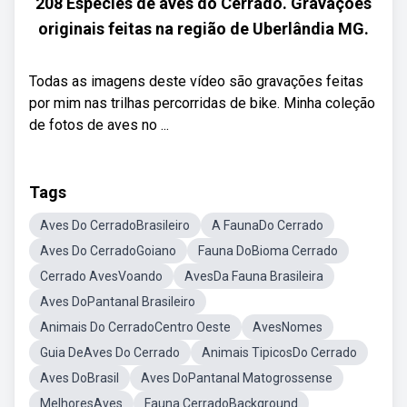
208 Espécies de aves do Cerrado. Gravações
originais feitas na região de Uberlândia MG.
Todas as imagens deste vídeo são gravações feitas
por mim nas trilhas percorridas de bike. Minha coleção
de fotos de aves no ...
Tags
Aves Do CerradoBrasileiro
A FaunaDo Cerrado
Aves Do CerradoGoiano
Fauna DoBioma Cerrado
Cerrado AvesVoando
AvesDa Fauna Brasileira
Aves DoPantanal Brasileiro
Animais Do CerradoCentro Oeste
AvesNomes
Guia DeAves Do Cerrado
Animais TipicosDo Cerrado
Aves DoBrasil
Aves DoPantanal Matogrossense
MelhoresAves
Fauna CerradoBackground