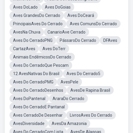
Aves DoLado
Aves DoGoias
Aves GrandesDo Cerrado
Aves DoCeará
PrincipaisAves Do Cerrado
Aves ComunsDo Cerrado
AvesNa Chuva
CanarioAve Cerrado
Aves Do CerradoPNG
PássaroDo Cerrado
DFAves
CartazAves
Aves DoTerr
Animais EndêmicosDo Cerrado
Aves Do CerradoQue Pescam
12 AvesNativas Do Brasil
Aves Do Cerrado5
Aves Do CerradoPMG
AvesPele
Aves Do CerradoDesenhos
AvesDe Rapina Brasil
Aves DoPantenal
AraraDo Cerrado
Aves Do CerradoE Pantanal
Aves CerradoDe Desenhar
LivrosAves Do Cerrado
AvesDiversidade
AvesDa Amazonia
Aves Do CerradoCom Lista
AvesDe Alagoas