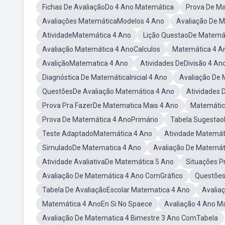
Fichas De AvaliaçãoDo 4 Ano Matemática
Prova De M
Avaliações MatemáticaModelos 4 Ano
Avaliação De 
AtividadeMatemática 4 Ano
Lição QuestaoDe Matemá
Avaliação Matemática 4 AnoCalculos
Matemática 4 A
AvaliçãoMatematica 4 Ano
Atividades DeDivisão 4 An
Diagnóstica De MatemáticaInicial 4 Ano
Avaliação De
QuestõesDe Avaliação Matemática 4 Ano
Atividades 
Prova Pra FazerDe Matematica Mais 4 Ano
Matemátic
Prova De Matemática 4 AnoPrimário
Tabela Sugestao
Teste AdaptadoMatemática 4 Ano
Atividade Matemát
SimuladoDe Matematica 4 Ano
Avaliação De Matemát
Atividade AvaliativaDe Matemática 5 Ano
Situações 
Avaliação De Matemática 4 Ano ComGráfico
Questões
Tabela De AvaliaçãoEscolar Matematica 4 Ano
Avalia
Matemática 4 AnoEn Si No Spaece
Avaliação 4 Ano M
Avaliação De Matematica 4 Bimestre 3 Ano ComTabela