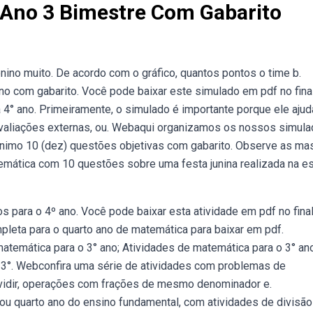
 Ano 3 Bimestre Com Gabarito
nino muito. De acordo com o gráfico, quantos pontos o time b.
o com gabarito. Você pode baixar este simulado em pdf no final
° ano. Primeiramente, o simulado é importante porque ele ajud
 avaliações externas, ou. Webaqui organizamos os nossos simul
ínimo 10 (dez) questões objetivas com gabarito. Observe as m
mática com 10 questões sobre uma festa junina realizada na e
 para o 4º ano. Você pode baixar esta atividade em pdf no final
pleta para o quarto ano de matemática para baixar em pdf.
atemática para o 3° ano; Atividades de matemática para o 3° an
 3°. Webconfira uma série de atividades com problemas de
dividir, operações com frações de mesmo denominador e.
ou quarto ano do ensino fundamental, com atividades de divisão