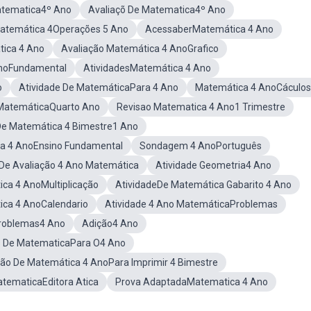
atematica4º Ano
Avaliaçõ De Matematica4º Ano
Matemática 4Operações 5 Ano
AcessaberMatemática 4 Ano
tica 4 Ano
Avaliação Matemática 4 AnoGrafico
noFundamental
AtividadesMatemática 4 Ano
o
Atividade De MatemáticaPara 4 Ano
Matemática 4 AnoCáculos
 MatemáticaQuarto Ano
Revisao Matematica 4 Ano1 Trimestre
De Matemática 4 Bimestre1 Ano
a 4 AnoEnsino Fundamental
Sondagem 4 AnoPortuguês
De Avaliação 4 Ano Matemática
Atividade Geometria4 Ano
ica 4 AnoMultiplicação
AtividadeDe Matemática Gabarito 4 Ano
ica 4 AnoCalendario
Atividade 4 Ano MatemáticaProblemas
Problemas4 Ano
Adição4 Ano
 De MatematicaPara O4 Ano
ção De Matemática 4 AnoPara Imprimir 4 Bimestre
atematicaEditora Atica
Prova AdaptadaMatematica 4 Ano