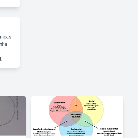
cnicas
inha
.