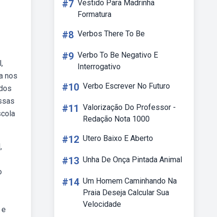
#7
Vestido Para Madrinha
Formatura
#8
Verbos There To Be
#9
Verbo To Be Negativo E
,
Interrogativo
a nos
#10
Verbo Escrever No Futuro
ados
assas
#11
Valorização Do Professor -
scola
Redação Nota 1000
#12
Utero Baixo E Aberto
,
#13
Unha De Onça Pintada Animal
o
#14
Um Homem Caminhando Na
Praia Deseja Calcular Sua
Velocidade
 e