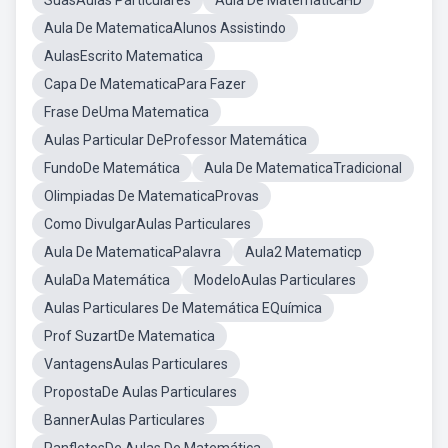
SuasAulas Particulares
Aula De MatematicaHD
Aula De MatematicaAlunos Assistindo
AulasEscrito Matematica
Capa De MatematicaPara Fazer
Frase DeUma Matematica
Aulas Particular DeProfessor Matemática
FundoDe Matemática
Aula De MatematicaTradicional
Olimpiadas De MatematicaProvas
Como DivulgarAulas Particulares
Aula De MatematicaPalavra
Aula2 Matematicp
AulaDa Matemática
ModeloAulas Particulares
Aulas Particulares De Matemática EQuímica
Prof SuzartDe Matematica
VantagensAulas Particulares
PropostaDe Aulas Particulares
BannerAulas Particulares