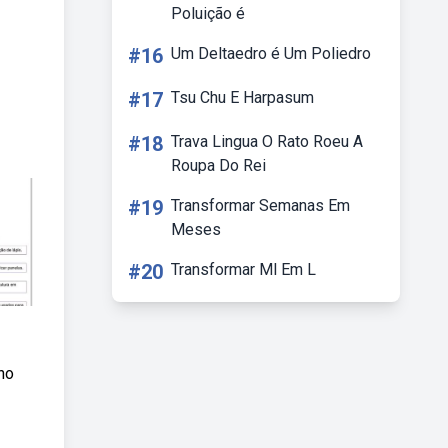
Poluição é
#16
Um Deltaedro é Um Poliedro
#17
Tsu Chu E Harpasum
#18
Trava Lingua O Rato Roeu A
Roupa Do Rei
#19
Transformar Semanas Em
Meses
#20
Transformar Ml Em L
no