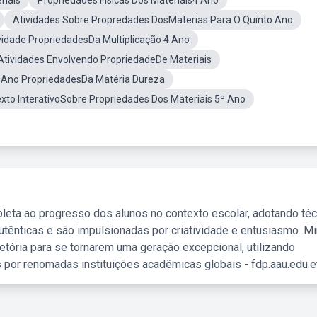
riais
Propriedades Físicas Dos Materiais4 Ano
Atividades Sobre Propredades DosMaterias Para O Quinto Ano
vidade PropriedadesDa Multiplicação 4 Ano
Atividades Envolvendo PropriedadeDe Materiais
5 Ano PropriedadesDa Matéria Dureza
xto InterativoSobre Propriedades Dos Materiais 5º Ano
leta ao progresso dos alunos no contexto escolar, adotando té
tênticas e são impulsionadas por criatividade e entusiasmo. M
etória para se tornarem uma geração excepcional, utilizando
 por renomadas instituições acadêmicas globais - fdp.aau.edu.et