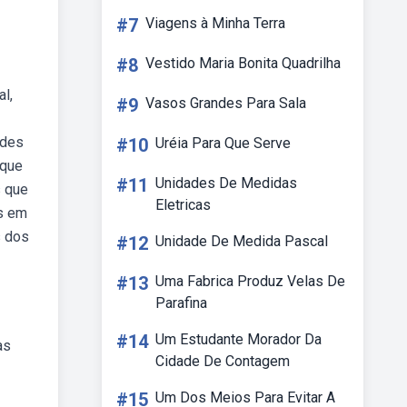
#7
Viagens à Minha Terra
#8
Vestido Maria Bonita Quadrilha
al,
#9
Vasos Grandes Para Sala
ades
#10
Uréia Para Que Serve
 que
#11
Unidades De Medidas
s que
Eletricas
os em
s dos
#12
Unidade De Medida Pascal
#13
Uma Fabrica Produz Velas De
Parafina
#14
Um Estudante Morador Da
as
Cidade De Contagem
#15
Um Dos Meios Para Evitar A