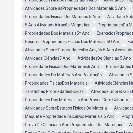
Propriedade FísicaDos Materiais 5 Ano
Atividades Prop
Atividades Sobre asPropriedades Dos Materiais 5 Ano
Propriedades Fisicas DosMaterias 5 Ano
Atividade Sob
5 Ano AtividadeAtração Magnetica
PropriedadesDa Ma
Propriedades Dos Materiais5º Ano
ExercíciosPropried
Resumo Propriedades Físicas Dos Materiais5O Ano
Ex
Atividades Sobre PropriedadesDa Adição 5 Ano Acessab
Atividade Ciências5 Ano
AtividadesDe Ciencias 5 Ano
Propriedade Fisicas Dos Materiais6 Ano
Propriedades 
Propriedades Da Matéria5 Ano Avaliação
Atividades 
Propiedades FisicasDos Materiais
AtividadeCiências N
Tarefinhas PropriedadesFisicas
Atividade SobreOS Est
Propriedades Dos Materiais 5 AnoProvas Com Gabarito
Atividades SobreEstados Fisicos Da Materia
Atividade
Maquete Propriedade FisicaDos Materiais 5 Ano
Propr
Prova De Ciências5 Ano Propriedades Dos Materiais
A