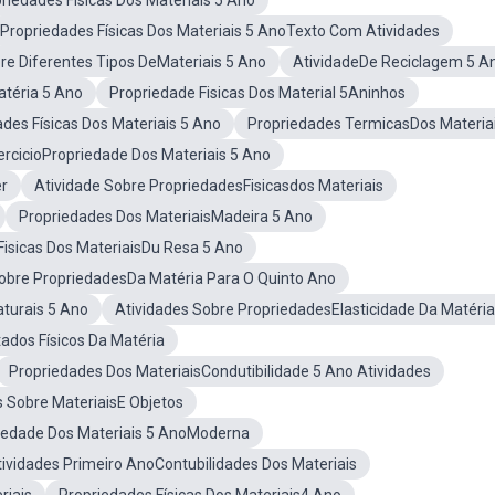
riedades Físicas Dos Materiais 5 Ano
Propriedades Físicas Dos Materiais 5 AnoTexto Com Atividades
re Diferentes Tipos DeMateriais 5 Ano
AtividadeDe Reciclagem 5 A
téria 5 Ano
Propriedade Fisicas Dos Material 5Aninhos
ades Físicas Dos Materiais 5 Ano
Propriedades TermicasDos Materia
ercicioPropriedade Dos Materiais 5 Ano
er
Atividade Sobre PropriedadesFisicasdos Materiais
Propriedades Dos MateriaisMadeira 5 Ano
Fisicas Dos MateriaisDu Resa 5 Ano
Sobre PropriedadesDa Matéria Para O Quinto Ano
aturais 5 Ano
Atividades Sobre PropriedadesElasticidade Da Matéria
ados Físicos Da Matéria
Propriedades Dos MateriaisCondutibilidade 5 Ano Atividades
s Sobre MateriaisE Objetos
iedade Dos Materiais 5 AnoModerna
tividades Primeiro AnoContubilidades Dos Materiais