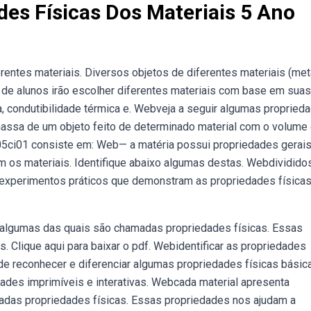
des Físicas Dos Materiais 5 Ano
erentes materiais. Diversos objetos de diferentes materiais (met
os de alunos irão escolher diferentes materiais com base em suas
a, condutibilidade térmica e. Webveja a seguir algumas propried
a massa de um objeto feito de determinado material com o volume
ef05ci01 consiste em: Web— a matéria possui propriedades gerai
em os materiais. Identifique abaixo algumas destas. Webdividid
r experimentos práticos que demonstram as propriedades física
, algumas das quais são chamadas propriedades físicas. Essas
. Clique aqui para baixar o pdf. Webidentificar as propriedades
de reconhecer e diferenciar algumas propriedades físicas básic
dades imprimíveis e interativas. Webcada material apresenta
madas propriedades físicas. Essas propriedades nos ajudam a