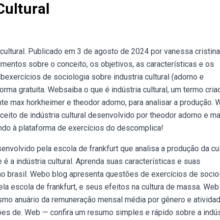
Cultural
cultural. Publicado em 3 de agosto de 2024 por vanessa cristina
mentos sobre o conceito, os objetivos, as características e os
ebexercícios de sociologia sobre industria cultural (adorno e
orma gratuita. Websaiba o que é indústria cultural, um termo cria
ente max horkheimer e theodor adorno, para analisar a produção.
ito de indústria cultural desenvolvido por theodor adorno e m
ndo à plataforma de exercícios do descomplica!
senvolvido pela escola de frankfurt que analisa a produção da cu
é a indústria cultural. Aprenda suas características e suas
o brasil. Webo blog apresenta questões de exercícios de socio
pela escola de frankfurt, e seus efeitos na cultura de massa. We
mo anuário da remuneração mensal média por gênero e ativida
ões de. Web — confira um resumo simples e rápido sobre a indús