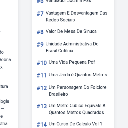
#6
Ventilador 50cm 8 Pas
#7
Vantagem E Desvantagem Das
Redes Sociais
.
#8
Valor De Mesa De Sinuca
#9
Unidade Administrativa Do
Brasil Colônia
do
 Webna
#10
Uma Vida Pequena Pdf
ax
#11
Uma Jarda é Quantos Metros
ltura
#12
Um Personagem Do Folclore
Brasileiro
logia
#13
Um Metro Cúbico Equivale A
b —
Quantos Metros Quadrados
de
tria
#14
Um Curso De Calculo Vol 1