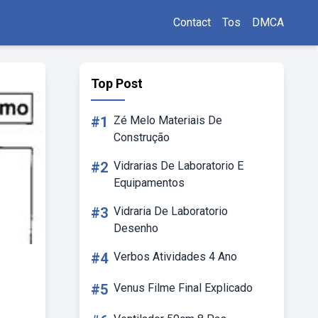
Contact
Tos
DMCA
Top Post
#1
Zé Melo Materiais De
Construção
#2
Vidrarias De Laboratorio E
Equipamentos
#3
Vidraria De Laboratorio
Desenho
#4
Verbos Atividades 4 Ano
#5
Venus Filme Final Explicado