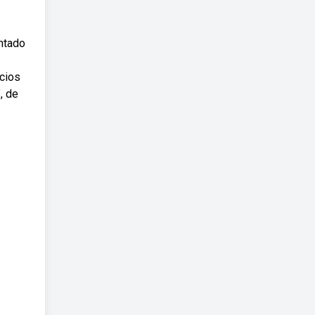
entado
ícios
, de