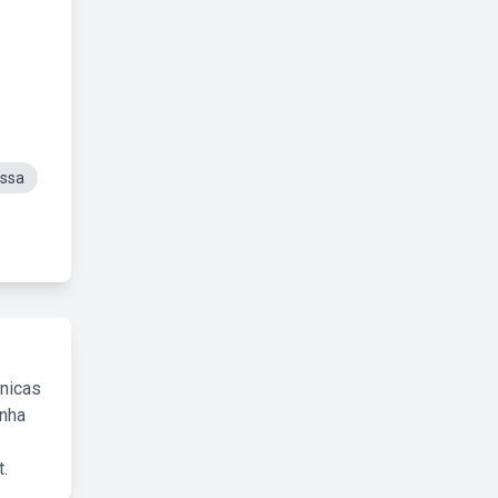
assa
cnicas
inha
.