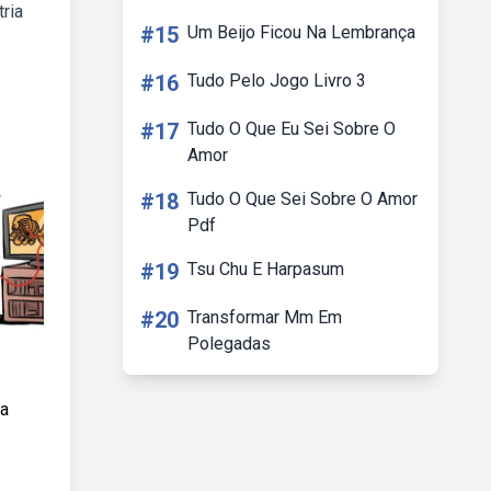
ria
#15
Um Beijo Ficou Na Lembrança
#16
Tudo Pelo Jogo Livro 3
#17
Tudo O Que Eu Sei Sobre O
Amor
#18
Tudo O Que Sei Sobre O Amor
Pdf
#19
Tsu Chu E Harpasum
#20
Transformar Mm Em
Polegadas
 a