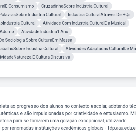
turalE Consumismo
CruzadinhaSobre Indústria Cultural
PalavrasSobre Industria Cultural
Industria CulturalAtraves De HQs
oIndustria Cultural
Atividade Com Industria CulturalE a Musical
alAdorno
Atividade Indústria1 Ano
 De Sociologia Sobre CulturaEm Massa
abalhoSobre Industria Cultural
Atividades Adaptadas CulturalDe M
ividadeNatureza E Cultura Discursiva
leta ao progresso dos alunos no contexto escolar, adotando té
tênticas e são impulsionadas por criatividade e entusiasmo. M
etória para se tornarem uma geração excepcional, utilizando
 por renomadas instituições acadêmicas globais - fdp.aau.edu.et