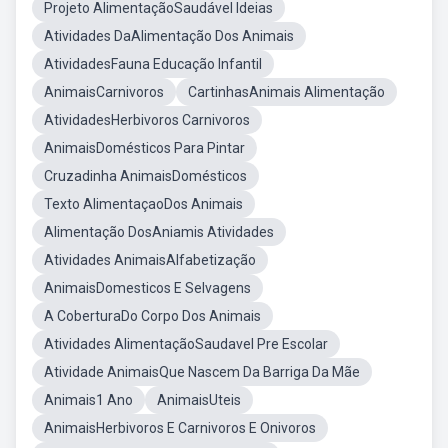
Projeto AlimentaçãoSaudável Ideias
Atividades DaAlimentação Dos Animais
AtividadesFauna Educação Infantil
AnimaisCarnivoros
CartinhasAnimais Alimentação
AtividadesHerbivoros Carnivoros
AnimaisDomésticos Para Pintar
Cruzadinha AnimaisDomésticos
Texto AlimentaçaoDos Animais
Alimentação DosAniamis Atividades
Atividades AnimaisAlfabetização
AnimaisDomesticos E Selvagens
A CoberturaDo Corpo Dos Animais
Atividades AlimentaçãoSaudavel Pre Escolar
Atividade AnimaisQue Nascem Da Barriga Da Mãe
Animais1 Ano
AnimaisUteis
AnimaisHerbivoros E Carnivoros E Onivoros