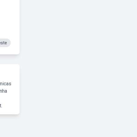
este
cnicas
inha
.