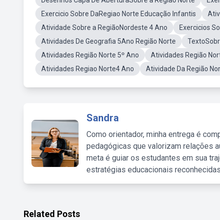
Desenhos Capa De AberturaSobre a Regiao Norte
Exer
Exercicio Sobre DaRegiao Norte Educação Infantis
Ati
Atividade Sobre a RegiãoNordeste 4 Ano
Exercicios S
Atividades De Geografia 5Ano Região Norte
TextoSobr
Atividades Região Norte 5º Ano
Atividades Região Nor
Atividades Regiao Norte4 Ano
Atividade Da Região No
Sandra
Como orientador, minha entrega é comp
pedagógicas que valorizam relações au
meta é guiar os estudantes em sua traj
estratégias educacionais reconhecidas
Related Posts