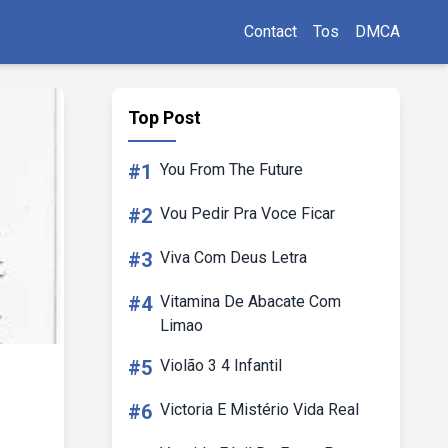
Contact
Tos
DMCA
Top Post
#1
You From The Future
#2
Vou Pedir Pra Voce Ficar
#3
Viva Com Deus Letra
#4
Vitamina De Abacate Com
Limao
#5
Violão 3 4 Infantil
#6
Victoria E Mistério Vida Real