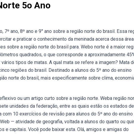
Norte 5o Ano
 7º ano, 8º ano e 9° ano sobre a região norte do brasil. Essa re
rcitar e praticar o conhecimento da meninada acerca dessa área
s sobre a região norte do brasil para. Webo norte é a maior reg
 quilômetros quadrados, o que corresponde a aproximadamente 45
or vários tipos de matas. A qual mata se refere a imagem? Mata d
inco regiões do brasil. Destinado a alunos do 5º ano do ensino
ão norte do brasil, mais especificamente sobre clima, economia
flexivo ou um artigo curto sobre a região norte. Weba região no
 sete unidades da federação, entre as quais estão os estados de
a com 10 exercícios de revisão para alunos do 5º ano do ensino
 Web — atividade de geografia, voltada a alunos do quarto ou qui
s e capitais. Você pode baixar esta. Olá, amigos e amigas do