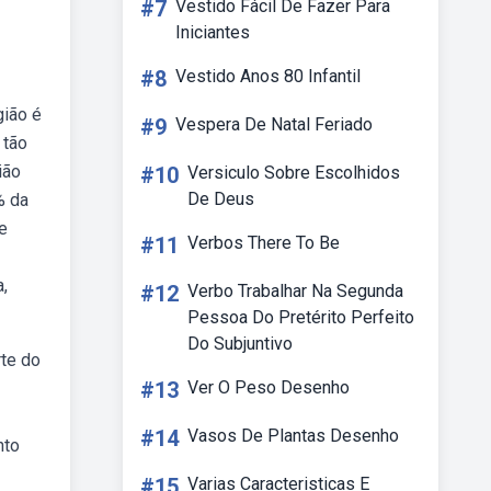
#7
Vestido Fácil De Fazer Para
Iniciantes
#8
Vestido Anos 80 Infantil
gião é
#9
Vespera De Natal Feriado
 tão
ião
#10
Versiculo Sobre Escolhidos
De Deus
% da
e
#11
Verbos There To Be
,
#12
Verbo Trabalhar Na Segunda
Pessoa Do Pretérito Perfeito
Do Subjuntivo
rte do
#13
Ver O Peso Desenho
#14
Vasos De Plantas Desenho
nto
#15
Varias Caracteristicas E