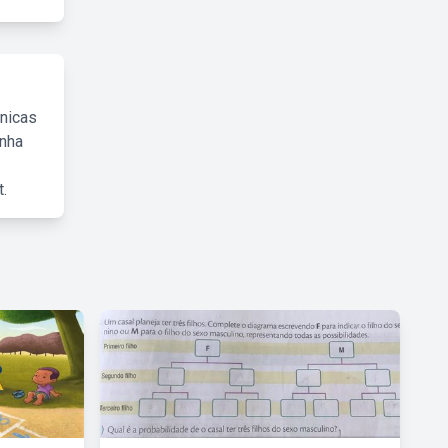
cnicas
inha
.