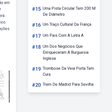
ção em
#15
Uma Pista Circular Tem 200 M
r
De Diâmetro
erá
ico.
#16
Um Traço Cultural Da França
enções
#17
Um Pais Com A Letra A
#18
Um Dos Negócios Que
Enriqueceram A Burguesia
Inglesa
#19
Trombose Da Veia Porta Tem
Cura
#20
Trem De Madrid Para Sevilha