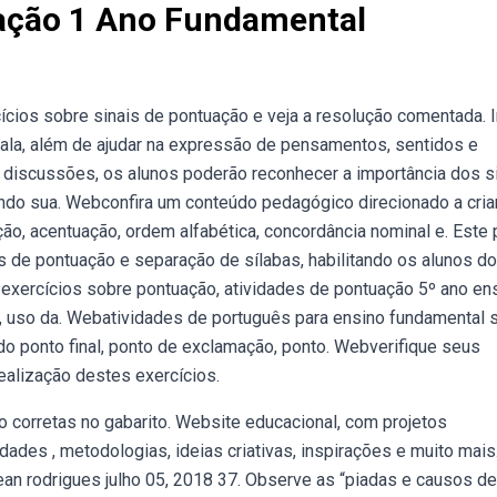
uação 1 Ano Fundamental
cios sobre sinais de pontuação e veja a resolução comentada. I
 fala, além de ajudar na expressão de pensamentos, sentidos e
discussões, os alunos poderão reconhecer a importância dos s
ndo sua. Webconfira um conteúdo pedagógico direcionado a cri
ação, acentuação, ordem alfabética, concordância nominal e. Este 
s de pontuação e separação de sílabas, habilitando os alunos do
xercícios sobre pontuação, atividades de pontuação 5º ano en
, uso da. Webatividades de português para ensino fundamental 
ndo ponto final, ponto de exclamação, ponto. Webverifique seus
alização destes exercícios.
o corretas no gabarito. Website educacional, com projetos
ades , metodologias, ideias criativas, inspirações e muito mais
ean rodrigues julho 05, 2018 37. Observe as “piadas e causos d