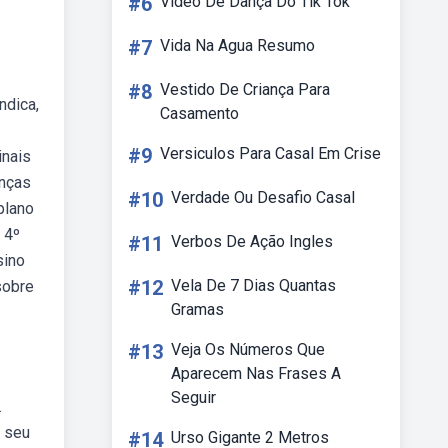
#6
Vídeo De Dança Do Tik Tok
#7
Vida Na Agua Resumo
#8
Vestido De Criança Para
ndica,
Casamento
#9
Versiculos Para Casal Em Crise
inais
anças
#10
Verdade Ou Desafio Casal
plano
 4º
#11
Verbos De Ação Ingles
sino
#12
Vela De 7 Dias Quantas
sobre
Gramas
#13
Veja Os Números Que
Aparecem Nas Frases A
Seguir
.
e seu
#14
Urso Gigante 2 Metros