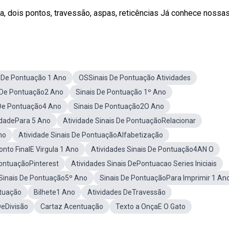
a, dois pontos, travessão, aspas, reticências Já conhece nossas 
s De Pontuação 1 Ano
OSSinais De Pontuação Atividades
s De Pontuação2 Ano
Sinais De Pontuação 1º Ano
 De Pontuação4 Ano
Sinais De Pontuação2O Ano
idadePara 5 Ano
Atividade Sinais De PontuaçãoRelacionar
no
Atividade Sinais De PontuaçãoAlfabetização
onto FinalE Virgula 1 Ano
Atividades Sinais De Pontuação4AN O
PontuaçãoPinterest
Atividades Sinais DePontuacao Series Iniciais
 Sinais De Pontuação5º Ano
Sinais De PontuaçãoPara Imprimir 1 An
ntuação
Bilhete1 Ano
Atividades DeTravessão
DeDivisão
Cartaz Acentuação
Texto a OnçaE O Gato