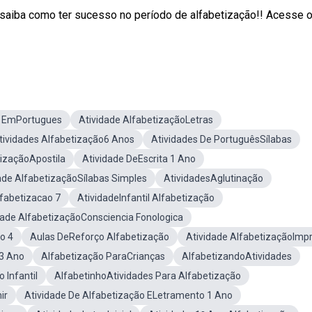
iba como ter sucesso no período de alfabetização!! Acesse o 
o EmPortugues
Atividade AlfabetizaçãoLetras
tividades Alfabetização6 Anos
Atividades De PortuguêsSílabas
tizaçãoApostila
Atividade DeEscrita 1 Ano
ade AlfabetizaçãoSílabas Simples
AtividadesAglutinação
fabetizacao 7
AtividadeInfantil Alfabetização
dade AlfabetizaçãoConsciencia Fonologica
o 4
Aulas DeReforço Alfabetização
Atividade AlfabetizaçãoImpr
s3 Ano
Alfabetização ParaCrianças
AlfabetizandoAtividades
 Infantil
AlfabetinhoAtividades Para Alfabetização
ir
Atividade De Alfabetização ELetramento 1 Ano