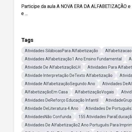
Participe da aula A NOVA ERA DA ALFABETIZAÇÃO e sa
e ...
Tags
Atividades SilábicasPara Alfabetização
Alfabetizaca
Atividades Alfabetização1 Ano Ensino Fundamental
A
Atividade De AlfabetizaçãoLH
Atividades Para Alfabe
Atividade Interpretação DeTexto Alfabetização
Ativid
Atividade AlfabetizaçãoSegundo Ano
Atividades DeAl
AlfabetizaçãoEm Casa
AlfabetizaçãoVogais
Ativi
Atividades DeReforço Educação Infantil
AtividadeGrup
Atividade DeLiteratura 4 Ano
Atividades De Portuguê
AtividadesNão Confunda
155 Atividades ParaEducação
Atividades De Alfabetização2 Ano Português Para Imprim