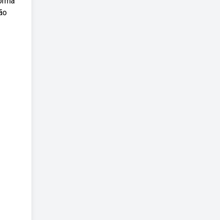
forma
ão