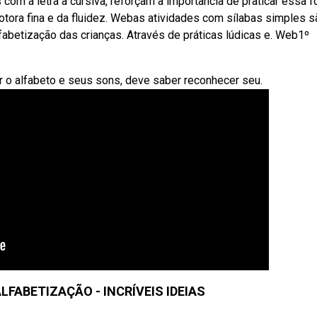
com a letra a cursiva, reforçam a importância de praticar essa 
tora fina e da fluidez. Webas atividades com sílabas simples s
fabetização das crianças. Através de práticas lúdicas e. Web1º
r o alfabeto e seus sons, deve saber reconhecer seu.
LFABETIZAÇÃO - INCRÍVEIS IDEIAS