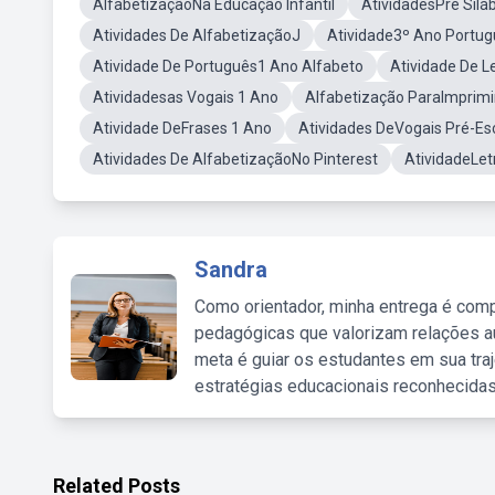
AlfabetizaçãoNa Educação Infantil
AtividadesPré Silá
Atividades De AlfabetizaçãoJ
Atividade3º Ano Portu
Atividade De Português1 Ano Alfabeto
Atividade De Le
Atividadesas Vogais 1 Ano
Alfabetização ParaImprimi
Atividade DeFrases 1 Ano
Atividades DeVogais Pré-Es
Atividades De AlfabetizaçãoNo Pinterest
AtividadeLet
Sandra
Como orientador, minha entrega é comp
pedagógicas que valorizam relações au
meta é guiar os estudantes em sua traj
estratégias educacionais reconhecidas
Related Posts