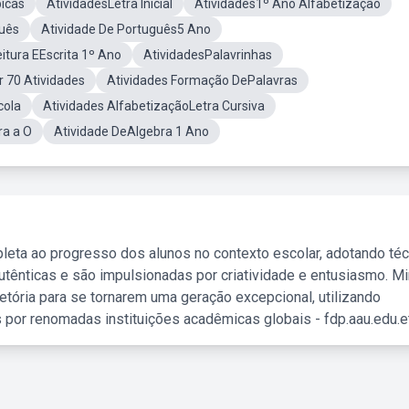
bicas
AtividadesLetra Inicial
Atividades1º Ano Alfabetização
guês
Atividade De Português5 Ano
itura EEscrita 1º Ano
AtividadesPalavrinhas
r 70 Atividades
Atividades Formação DePalavras
cola
Atividades AlfabetizaçãoLetra Cursiva
ra a O
Atividade DeAlgebra 1 Ano
leta ao progresso dos alunos no contexto escolar, adotando té
tênticas e são impulsionadas por criatividade e entusiasmo. M
etória para se tornarem uma geração excepcional, utilizando
 por renomadas instituições acadêmicas globais - fdp.aau.edu.et