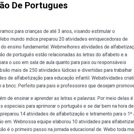
ção De Portugues
ramos para crianças de até 3 anos, visando estimular o
 Webo mundo indica preparou 20 atividades enriquecedoras de
o do ensino fundamental. Webmelhores atividades de alfabetiza
ção de português estão relacionadas às letras do alfabeto e a
para o uso em sala de aula quanto para pais ou responsáveis
ão mais de 250 atividades lúdicas e divertidas para trabalhar
dades de alfabetização para educação infantil. Webatividades criat
om a bncc. Perfeito para pais e professores que desejam promove
ém de ensinar e aprender as letras e palavras. Por meio delas é
des especiais para aprimorar o português e se dar bem na hora de 
 preparou 14 atividades de alfabetização e letramento para o 1º
ão em. Webnossa equipe elaborou 10 atividades para alfabetiza
ção é o primeiro passo na jornada educacional de. Webo toda ma