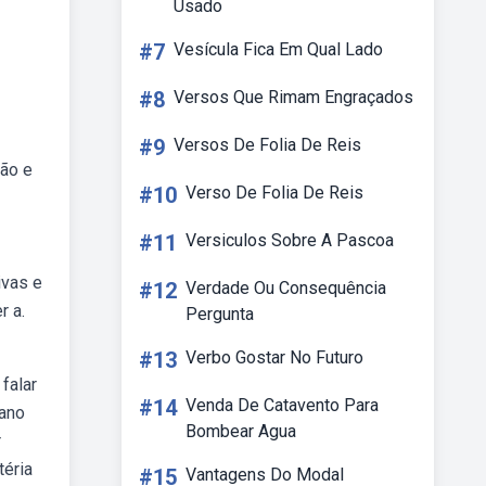
Usado
#7
Vesícula Fica Em Qual Lado
#8
Versos Que Rimam Engraçados
#9
Versos De Folia De Reis
ção e
#10
Verso De Folia De Reis
#11
Versiculos Sobre A Pascoa
ivas e
#12
Verdade Ou Consequência
r a.
Pergunta
#13
Verbo Gostar No Futuro
falar
#14
Venda De Catavento Para
 ano
Bombear Agua
r
téria
#15
Vantagens Do Modal