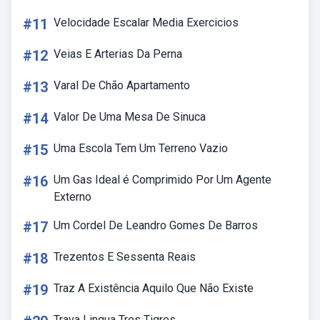
#11
Velocidade Escalar Media Exercicios
#12
Veias E Arterias Da Perna
#13
Varal De Chão Apartamento
#14
Valor De Uma Mesa De Sinuca
#15
Uma Escola Tem Um Terreno Vazio
#16
Um Gas Ideal é Comprimido Por Um Agente
Externo
#17
Um Cordel De Leandro Gomes De Barros
#18
Trezentos E Sessenta Reais
#19
Traz A Existência Aquilo Que Não Existe
Trava Lingua Tres Tigres