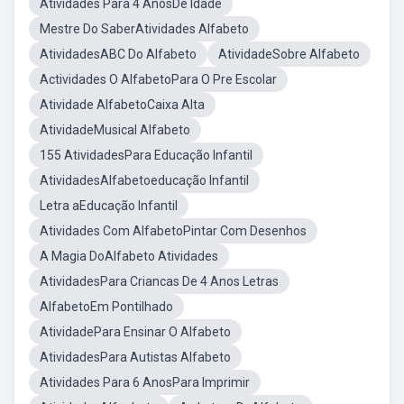
Atividades Para 4 AnosDe Idade
Mestre Do SaberAtividades Alfabeto
AtividadesABC Do Alfabeto
AtividadeSobre Alfabeto
Actividades O AlfabetoPara O Pre Escolar
Atividade AlfabetoCaixa Alta
AtividadeMusical Alfabeto
155 AtividadesPara Educação Infantil
AtividadesAlfabetoeducação Infantil
Letra aEducação Infantil
Atividades Com AlfabetoPintar Com Desenhos
A Magia DoAlfabeto Atividades
AtividadesPara Criancas De 4 Anos Letras
AlfabetoEm Pontilhado
AtividadePara Ensinar O Alfabeto
AtividadesPara Autistas Alfabeto
Atividades Para 6 AnosPara Imprimir