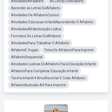
AtividadesAlfaabeto
As Letras DoAlfabeto
Aprender as Letras DoAlfabeto
Atividades De AlfabetoCursivo
Atividades Educacao InfantilAprendendo O Alfabeto
AtividadesAlfabetização Lúdica
Formatos De Letras DoAlfabeto
AtividadesPara Trabalhar O Alfabeto
AlfabetoE Vogais
Ficha De AlfabetoPara Imprimir
AlfabetoSequencial
Atividades Ludicas DoAlfabeto Para Educação Infantil
AlfabetoPara Completar Educação Infantil
Tarefa Infantil 4 AnosRecortar E Colar Alfabeto
AlfabetoIlustrado A4 Para Imprimir