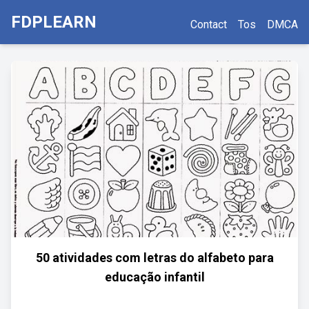
FDPLEARN
Contact
Tos
DMCA
50 atividades com letras do alfabeto para
educação infantil