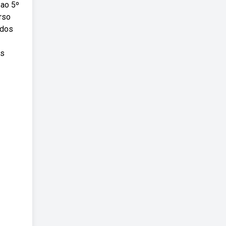
 ao 5º
rso
idos
os