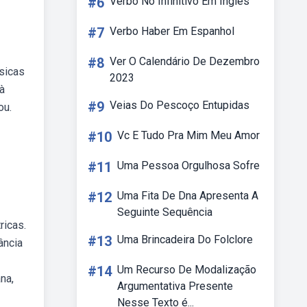
#6
Verbo No Infinitivo Em Ingles
#7
Verbo Haber Em Espanhol
#8
Ver O Calendário De Dezembro
sicas
2023
à
#9
Veias Do Pescoço Entupidas
ou.
#10
Vc E Tudo Pra Mim Meu Amor
#11
Uma Pessoa Orgulhosa Sofre
#12
Uma Fita De Dna Apresenta A
Seguinte Sequência
ricas.
#13
Uma Brincadeira Do Folclore
ância
#14
Um Recurso De Modalização
na,
Argumentativa Presente
Nesse Texto é...