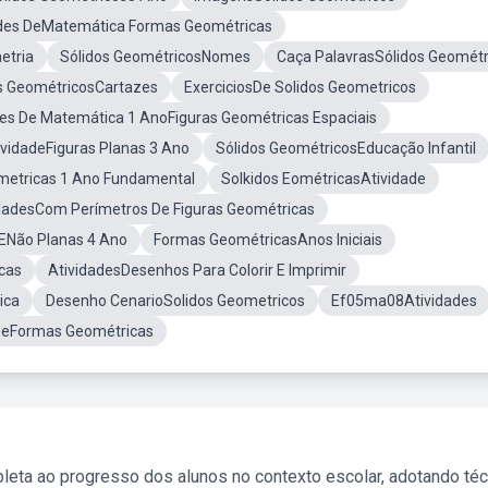
ades DeMatemática Formas Geométricas
etria
Sólidos GeométricosNomes
Caça PalavrasSólidos Geométr
s GeométricosCartazes
ExerciciosDe Solidos Geometricos
des De Matemática 1 AnoFiguras Geométricas Espaciais
ividadeFiguras Planas 3 Ano
Sólidos GeométricosEducação Infantil
metricas 1 Ano Fundamental
Solkidos EométricasAtividade
dadesCom Perímetros De Figuras Geométricas
 ENão Planas 4 Ano
Formas GeométricasAnos Iniciais
cas
AtividadesDesenhos Para Colorir E Imprimir
ica
Desenho CenarioSolidos Geometricos
Ef05ma08Atividades
DeFormas Geométricas
leta ao progresso dos alunos no contexto escolar, adotando té