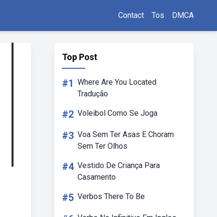
Contact
Tos
DMCA
Top Post
#1
Where Are You Located
Tradução
#2
Voleibol Como Se Joga
#3
Voa Sem Ter Asas E Choram
Sem Ter Olhos
#4
Vestido De Criança Para
Casamento
#5
Verbos There To Be