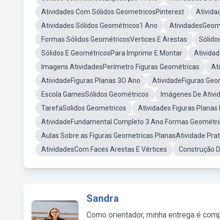
Atividades Com Sólidos GeometricosPinterest
Ativid
Atividades Sólidos Geométricos1 Ano
AtividadesGeom
Formas Sólidos GeométricosVertices E Arestas
Sólido
Sólidos E GeométricosPara Imprimir E Montar
Ativida
Imagens AtividadesPerímetro Figuras Geométricas
At
AtividadeFiguras Planas 3O Ano
AtividadeFiguras Geo
Escola GamesSólidos Geométricos
Imágenes De Ativi
TarefaSolidos Geometricos
Atividades Figuras Planas
AtividadeFundamental Completo 3 Ano Formas Geométri
Aulas Sobre as Figuras Geometricas PlanasAtividade Prat
AtividadesCom Faces Arestas E Vértices
Construção 
Sandra
Como orientador, minha entrega é comp