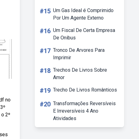
#15
Um Gas Ideal é Comprimido
Por Um Agente Externo
#16
Um Fiscal De Certa Empresa
De Onibus
#17
Tronco De Arvores Para
Imprimir
#18
Trechos De Livros Sobre
Amor
#19
Trecho De Livros Românticos
df no
#20
Transformações Reversíveis
 3º
E Irreversíveis 4 Ano
 o 2º
Atividades
sses