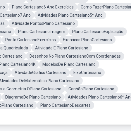
ano
Plano Cartesiano6 Ano Exercícios
Como FazerPlano Cartesia
 Cartesiano7 Ano
Atividades Plano Cartesiano5º Ano
nas
Atividade PontosPlano Cartesiano
esiano
Plano CartesianoImagem
Plano CartesianoExplicação
Ponto CartesianoExercícios
Exercicos PlanoCartesiono
ha Quadriculada
Atividade E Plano Cartesiano
o Cartesiano
Desenhos No Plano CartesianoCom Coordenadas
Plano Cartesiano4K
ModelosDe Plano Cartesiano
caçã
AtividadeGrafico Cartesiano
EixoCartesiano
Atividades DeMatemática Plano Cartesiano
s a Geometria OPlano Cartesiano
CanhãoPlano Cartesiano
DiagramaDe Plano Cartesiano
Atividades Plano Cartesiano6º An
oPlano Cartesiano
Plano CartesianoDescartes