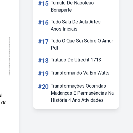
#15
Tumulo De Napoleão
Bonaparte
#16
Tudo Sala De Aula Artes -
Anos Iniciais
#17
Tudo O Que Sei Sobre O Amor
Pdf
#18
Tratado De Utrecht 1713
#19
Transformando Va Em Watts
#20
Transformações Ocorridas
Mudanças E Permanências Na
oi
História 4 Ano Atividades
o de