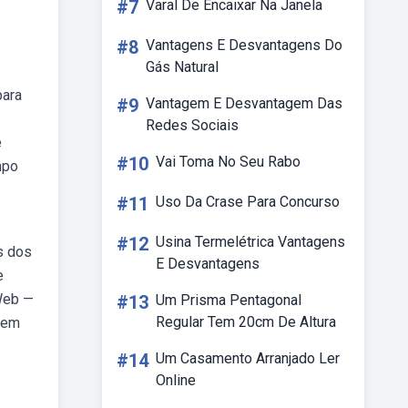
#7
Varal De Encaixar Na Janela
#8
Vantagens E Desvantagens Do
Gás Natural
para
#9
Vantagem E Desvantagem Das
Redes Sociais
é
#10
Vai Toma No Seu Rabo
mpo
#11
Uso Da Crase Para Concurso
#12
Usina Termelétrica Vantagens
s dos
E Desvantagens
e
 Web —
#13
Um Prisma Pentagonal
Regular Tem 20cm De Altura
e em
#14
Um Casamento Arranjado Ler
Online