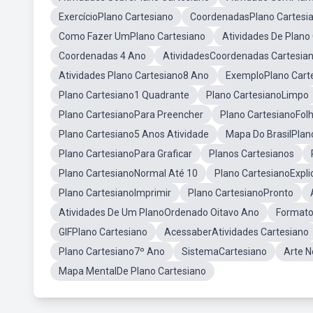
ExercícioPlano Cartesiano
CoordenadasPlano Cartesi
Como Fazer UmPlano Cartesiano
Atividades De Plano
Coordenadas 4 Ano
AtividadesCoordenadas Cartesia
Atividades Plano Cartesiano8 Ano
ExemploPlano Cart
Plano Cartesiano1 Quadrante
Plano CartesianoLimpo
Plano CartesianoPara Preencher
Plano CartesianoFol
Plano Cartesiano5 Anos Atividade
Mapa Do BrasilPlan
Plano CartesianoPara Graficar
Planos Cartesianos
Plano CartesianoNormal Até 10
Plano CartesianoExpli
Plano CartesianoImprimir
Plano CartesianoPronto
Atividades De Um PlanoOrdenado Oitavo Ano
Formato
GIFPlano Cartesiano
AcessaberAtividades Cartesiano
Plano Cartesiano7º Ano
SistemaCartesiano
Arte N
Mapa MentalDe Plano Cartesiano