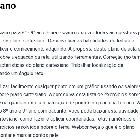
iano
iano para 8°e 9° ano. É necessário resolver todas as questões 
o de plano cartesiano. Desenvolver as habilidades de leitura e
licar o conhecimento adquirido. A proposta deste plano de aula 
bre a equação da reta, utilizando ferramentas. Correção (no te
cterísticas do plano cartesiano. Trabalhar localização de
ando um ângulo reto.
lizar facilmente qualquer ponto em um gráfico usando os valore
bre plano cartesiano. Webresolva esta lista de exercícios sobr
 os quadrantes e a localização de pontos no plano cartesiano.
o 8º ano e 9º ano com gabarito. Você pode baixar esta atividad
artesiano, como fazer e aplicar coordenadas, retas numéricas e
rcícios resolvidos sobre o tema. Webconheça o que é o plano
ontar e marcar pontos nele.