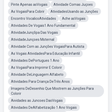
Pinte Apenas asVogais
Atividade Comas Juçoes
As VogaisPara Cobrir
AtividadesUsando as Junções
Encontro VocalicoAtividades
Ache asVogais
Atividades De Vogais1 Ano Fundamental
AtividadeJunçõpa Das Vogais
AtividadeJunçoes Msternal
Atividade Com as Junções VogaisPara Autista
As Vogais AtividadesPara Educação Infantil
Atividades DePortugues 1 Ano
As VogaisPara Imprimir E Colorir
Atividade DeLinguagem Alfabeto
Atividades Para Criança DeTrês Anos
Imagens DeDesenhis Que Mostrem as Junções Para
Colorir
Aividades as Juncoes DasVogais
Atividades DeAlfabetização 1 Ano Vogais