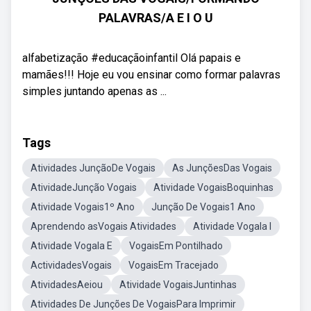
PALAVRAS/A E I O U
alfabetização #educaçãoinfantil Olá papais e
mamães!!! Hoje eu vou ensinar como formar palavras
simples juntando apenas as ...
Tags
Atividades JunçãoDe Vogais
As JunçõesDas Vogais
AtividadeJunção Vogais
Atividade VogaisBoquinhas
Atividade Vogais1º Ano
Junção De Vogais1 Ano
Aprendendo asVogais Atividades
Atividade Vogala I
Atividade Vogala E
VogaisEm Pontilhado
ActividadesVogais
VogaisEm Tracejado
AtividadesAeiou
Atividade VogaisJuntinhas
Atividades De Junções De VogaisPara Imprimir