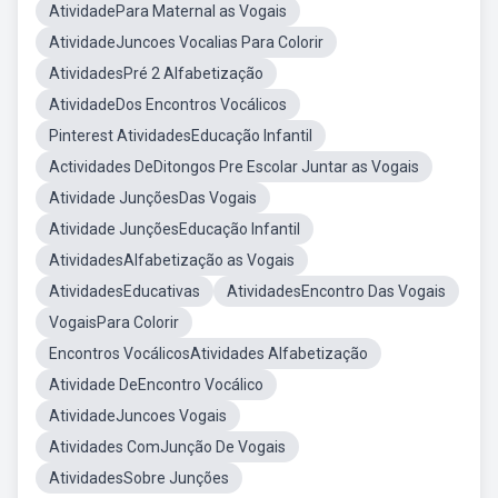
AtividadePara Maternal as Vogais
AtividadeJuncoes Vocalias Para Colorir
AtividadesPré 2 Alfabetização
AtividadeDos Encontros Vocálicos
Pinterest AtividadesEducação Infantil
Actividades DeDitongos Pre Escolar Juntar as Vogais
Atividade JunçõesDas Vogais
Atividade JunçõesEducação Infantil
AtividadesAlfabetização as Vogais
AtividadesEducativas
AtividadesEncontro Das Vogais
VogaisPara Colorir
Encontros VocálicosAtividades Alfabetização
Atividade DeEncontro Vocálico
AtividadeJuncoes Vogais
Atividades ComJunção De Vogais
AtividadesSobre Junções