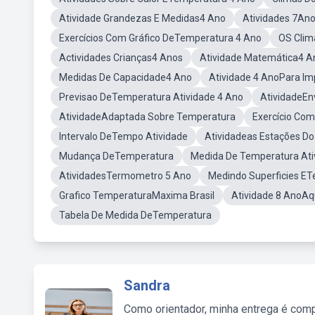
Atividade Grandezas E Medidas4 Ano
Atividades 7An
Exercícios Com Gráfico DeTemperatura 4 Ano
OS Clim
Actividades Crianças4 Anos
Atividade Matemática4 A
Medidas De Capacidade4 Ano
Atividade 4 AnoPara Im
Previsao DeTemperatura Atividade 4 Ano
AtividadeE
AtividadeAdaptada Sobre Temperatura
Exercício Co
Intervalo DeTempo Atividade
Atividadeas Estações D
Mudança DeTemperatura
Medida De Temperatura At
AtividadesTermometro 5 Ano
Medindo Superficies ET
Grafico TemperaturaMaxima Brasil
Atividade 8 AnoAq
Tabela De Medida DeTemperatura
Sandra
Como orientador, minha entrega é comp