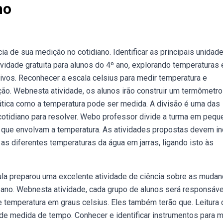
no
a de sua medição no cotidiano. Identificar as principais unidad
idade gratuita para alunos do 4º ano, explorando temperaturas 
exivos. Reconhecer a escala celsius para medir temperatura e
ão. Webnesta atividade, os alunos irão construir um termômetro
ática como a temperatura pode ser medida. A divisão é uma das
cotidiano para resolver. Webo professor divide a turma em peq
 que envolvam a temperatura. As atividades propostas devem inc
as diferentes temperaturas da água em jarras, ligando isto às
ula preparou uma excelente atividade de ciência sobre as muda
 ano. Webnesta atividade, cada grupo de alunos será responsáve
e temperatura em graus celsius. Eles também terão que. Leitura 
de medida de tempo. Conhecer e identificar instrumentos para m