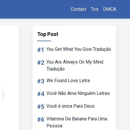
Contact
Tos
DMCA
Top Post
#1
You Get What You Give Tradução
#2
You Are Always On My Mind
Tradução
#3
We Found Love Letra
#4
Você Não Ama Ninguém Letras
#5
Você é única Para Deus
#6
Vitamina De Banana Para Uma
Pessoa