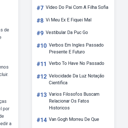
#7
Vídeo Do Pai Com A Filha Sofia
#8
Vi Meu Ex E Fiquei Mal
es de
#9
Vestibular Da Puc Go
e
#10
Verbos Em Ingles Passado
Presente E Futuro
#11
Verbo To Have No Passado
uenos
luir.
#12
Velocidade Da Luz Notação
Cientifica
#13
Varios Filosofos Buscam
Relacionar Os Fatos
nças
Historicos
l por
de
#14
Van Gogh Morreu De Que
edir a