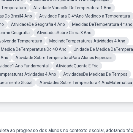
o Temperatura
Atividade Variação DeTemperatura 1 Ano
as Do Brasil4 Ano
Atividade Para O 4ºAno Medindo a Temperatura
no
AtividadeDe Geografia 4 Ano
Medidas DeTemperatura 4 ºano
primir Geografia
AtividadesSobre Clima 3 Ano
nvolvendo Temperatura
MedindoTemperaturas Atividades 4 Ano
m Medida DeTemperatura Do 4O Ano
Unidade De Medida DaTempera
o Ano
Atividade Sobre TemperaturaPara Alunos Especiais
ividade1 Ano Fundamental
AtividadeQuente E Frio
emperaturas Atividades 4 Ano
AtividadesDe Medidas De Tempos
uecimento Global
Atividades Sobre Temperatura 4 AnoMatematica
leta ao progresso dos alunos no contexto escolar, adotando té