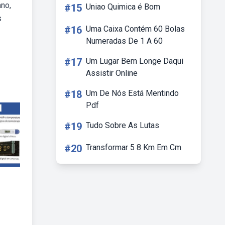
ano,
#15
Uniao Quimica é Bom
s
#16
Uma Caixa Contém 60 Bolas
Numeradas De 1 A 60
#17
Um Lugar Bem Longe Daqui
Assistir Online
#18
Um De Nós Está Mentindo
Pdf
#19
Tudo Sobre As Lutas
#20
Transformar 5 8 Km Em Cm