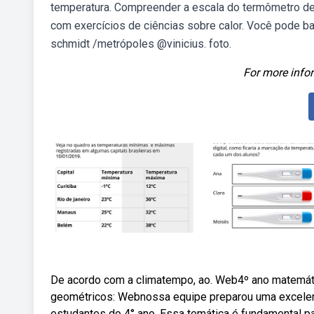
temperatura. Compreender a escala do termômetro de m
com exercícios de ciências sobre calor. Você pode ba
schmidt /metrópoles @vinicius. foto.
For more infor
De acordo com a climatempo, ao. Web4º ano matemátic
geométricos: Webnossa equipe preparou uma excelen
estudantes do 4° ano. Essa temática é fundamental pa