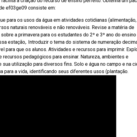
acilita a criação do recurso de ensino perfeito. Obtenha um pa
dade ef03ge09 consiste em:
ue para os usos da água em atividades cotidianas (alimentação,
rsos naturais renováveis e não renováveis. Revise a matéria de
 sobre a primavera para os estudantes do 2º e 3º ano do ensino
essa estação,. Introduzir o tema do sistema de numeração decima
l para que os alunos. Atividades e recursos para imprimir. Expl
 recursos pedagógicos para ensinar. Natureza, ambientes e
 sua utilização para diversos fins. Solo e água no campo e na ci
 para a vida, identificando seus diferentes usos (plantação.