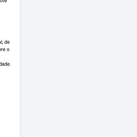
cote
l, de
ore o
dade.