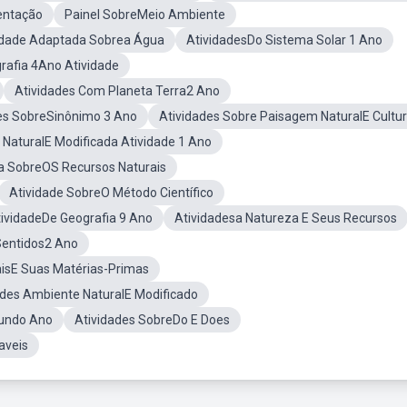
entação
Painel SobreMeio Ambiente
idade Adaptada Sobrea Água
AtividadesDo Sistema Solar 1 Ano
afia 4Ano Atividade
Atividades Com Planeta Terra2 Ano
es SobreSinônimo 3 Ano
Atividades Sobre Paisagem NaturalE Cultur
NaturalE Modificada Atividade 1 Ano
a SobreOS Recursos Naturais
Atividade SobreO Método Científico
ividadeDe Geografia 9 Ano
Atividadesa Natureza E Seus Recursos
 Sentidos2 Ano
aisE Suas Matérias-Primas
ades Ambiente NaturalE Modificado
gundo Ano
Atividades SobreDo E Does
aveis