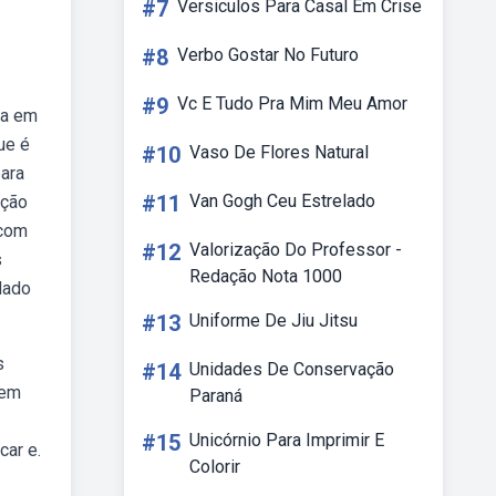
#7
Versiculos Para Casal Em Crise
#8
Verbo Gostar No Futuro
#9
Vc E Tudo Pra Mim Meu Amor
da em
ue é
#10
Vaso De Flores Natural
para
#11
Van Gogh Ceu Estrelado
ação
 com
#12
Valorização Do Professor -
s
Redação Nota 1000
dado
#13
Uniforme De Jiu Jitsu
s
#14
Unidades De Conservação
 em
Paraná
#15
Unicórnio Para Imprimir E
car e.
Colorir