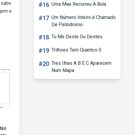
ê sabe
#16
Uma Mae Recorreu A Bula
igem e
#17
Um Número Inteiro é Chamado
De Palíndromo
#18
Tu Me Deste Ou Destes
#19
Trilhoes Tem Quantos 0
#20
Tres Ilhas A B E C Aparecem
Num Mapa
das