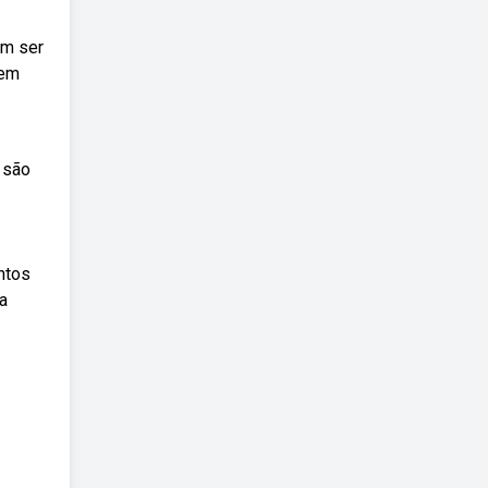
am ser
gem
 são
ntos
a