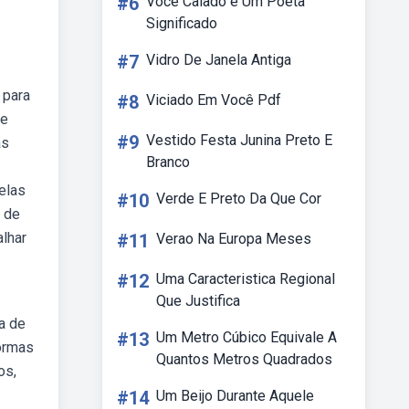
#6
Você Calado é Um Poeta
Significado
#7
Vidro De Janela Antiga
 para
#8
Viciado Em Você Pdf
 e
#9
Vestido Festa Junina Preto E
as
Branco
 elas
#10
Verde E Preto Da Que Cor
s de
alhar
#11
Verao Na Europa Meses
#12
Uma Caracteristica Regional
Que Justifica
a de
#13
Um Metro Cúbico Equivale A
ormas
Quantos Metros Quadrados
os,
#14
Um Beijo Durante Aquele