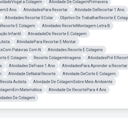
ividadeVogal a Colagem
Atividade De ColagemPrimavera
agem3 Ano
AtividadesPara Recortar
Atividade DeRecortar 1 Ano
Atividades Recortar EColar
Objetivo De TrabalharRecorte E Cola
mRecorte E Colagem
Atividades RecorteMontagem Letra B
ção Infantil
AtivadadeDe Recorte E Colagem
utista
AtividadePara Recortar E Montar
rteCom Palavras Com N
Atividades Recorte E Colagens
orte E Colagem
Recorte ColagemImagens
AtividadesPré II Recor
ho
Atividades DeFrase 1 Ano
AtividadesPara Aprender a Recortar
m
Atividade DeNatal Recorte
Atividade DeCorte E Colagem
ERecola Autista
Atividade De ColagemSobre Meio Ambiente
ColagemEm Matemática
Atividade De RecortePara 4 Ans
vidades De Colagem