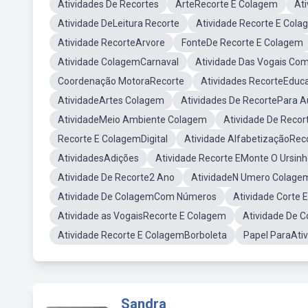
Atividades De Recortes
ArteRecorte E Colagem
At
Atividade DeLeitura Recorte
Atividade Recorte E Col
Atividade RecorteArvore
FonteDe Recorte E Colagem
Atividade ColagemCarnaval
Atividade Das Vogais Co
Coordenação MotoraRecorte
Atividades RecorteEduca
AtividadeArtes Colagem
Atividades De RecortePara A
AtividadeMeio Ambiente Colagem
Atividade De Reco
Recorte E ColagemDigital
Atividade AlfabetizaçãoRec
AtividadesAdições
Atividade Recorte EMonte O Ursin
Atividade De Recorte2 Ano
AtividadeN Umero Colage
Atividade De ColagemCom Números
Atividade Corte 
Atividade as VogaisRecorte E Colagem
Atividade De 
Atividade Recorte E ColagemBorboleta
Papel ParaAti
Sandra