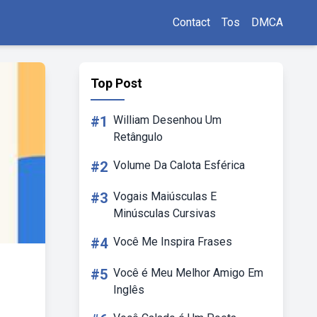
Contact
Tos
DMCA
Top Post
#1
William Desenhou Um
Retângulo
#2
Volume Da Calota Esférica
#3
Vogais Maiúsculas E
Minúsculas Cursivas
#4
Você Me Inspira Frases
#5
Você é Meu Melhor Amigo Em
Inglês