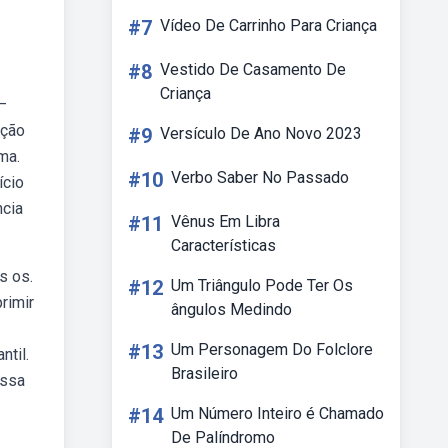
#7
Vídeo De Carrinho Para Criança
#8
Vestido De Casamento De
Criança
—
ação
#9
Versículo De Ano Novo 2023
ma.
#10
Verbo Saber No Passado
ício
ncia
#11
Vênus Em Libra
Características
s os.
#12
Um Triângulo Pode Ter Os
rimir
ângulos Medindo
#13
Um Personagem Do Folclore
ntil.
Brasileiro
essa
#14
Um Número Inteiro é Chamado
De Palíndromo