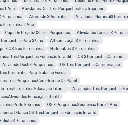
orquinhos
MúsicaDos 3 Porquinhos
Desenho Para Pintar3 Porqu
hos1 Ano
Atividades Dos Três PorquinhosPara Imprimir
 Porquinhos
Atividade 3Poquinhos
Atividades Numeral3 Porqui
ês Porquinhos2 Ano
Capa De ProjetoOS Três Porquinhos
Atividades Lúdicas3 Porqui
s Porquinhos Para 3ºano
Alfabetização3 Porquinhos
upo 3 OSTres Porquinhos
HistóriaDos 3 Porquinhos
radia TrêsPorquinhos Educação Infantil
OS 3 PorquinhosCorrendo
Atividade Dos03 Porquinhos
OS Três PorquinhosCoordenação
 Três PorquinhosPara Trabalho Escolar
ades Três PorquinhosCom Rolinho De Papel
de TresPorquinhos Educação Infantil
Atividades Três PorquinhosPré
icosAtividades Educação Infantil
quinhosPreto E Branco
OS 3 PorquinhosSequencia Para 1 Ano
uencia Ditatica OS TresPorquinhos Educação Infantil
Autista 3 Porquinhos