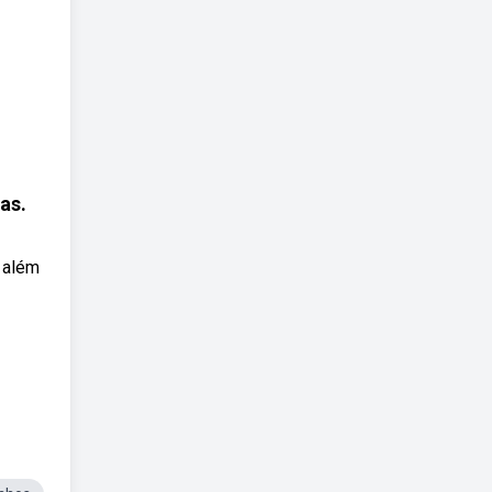
as.
, além