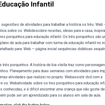
Educação Infantil
 sugestões de atividades para trabalhar a história os três. Web 
ica sobre os. Webdescobre receitas, ideias para a casa, inspir
 tres porquinhos para educação infantil. Os três porquinhos são u
ano de aula para trabalhar com turma da educação infantil no in
 detalhado para. Web — página inicial sequências didáticas sequê
s três porquinhos. A história de bia vilella traz como personagen
uinhos. Planejamento para duas semanas com atividades para imp
umas atividades que realizei no projeto. Webassistir dvd com a
re os. Webatividade sobre os tres porquinhos para educação infa
s conhecidas, e é difícil encontrar uma criança que não goste d
ambém pode ser um aprendizado para os alunos em sala de aula.
mation, click the button below.