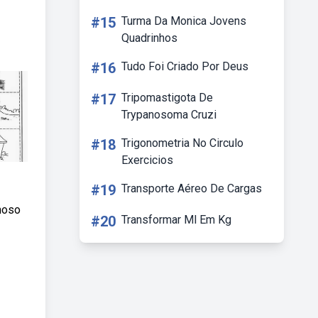
#15
Turma Da Monica Jovens
Quadrinhos
#16
Tudo Foi Criado Por Deus
#17
Tripomastigota De
Trypanosoma Cruzi
#18
Trigonometria No Circulo
Exercicios
#19
Transporte Aéreo De Cargas
lhoso
#20
Transformar Ml Em Kg