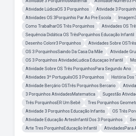
Atividade 3 PorquinhosMaternal
Atividade Número3 P
Atividade LúdicaOS 3 Porquinhos
Atividade 3 Porquin
Atividades OS 3Porquinhis Par Ao Pre Escola
Imagem3
Como TrabalharOS Três Porquinhos
Atividades OS Tr
Sequência Didática OS TrêsPorquinhos Educação Infantil
Desenho Colorir3 Porquinhos
Atividades Sobre OSTrê
OS 3 PorquinhosSaindo Da Casa Da Mãe
Atividade Gr
OS 3 Porquinhos AtividadeLudica Educaçao Infantil
Mo
Atividade Sobre OS Três PorquinhosPara Segundo Ano
Atividades 3º PortuguêsOS 3 Porquinhos
História Dos
Atividade Berçário OSTrês Porquinhos Bercario
Ativid
3 Porquinhos AtividadesMatematica
Sugestão Ativida
Três PorquinhosER Um Bebê
Tres Porquinhos Geometr
Atividade 3 Porquinhos Educação Infantis
OS Três Por
Atividade Educação ArtesInfantil Dos 3 Porquinhos
Seq
Arte Tres PorquinhsEducação Infantil
AtividadesPara 