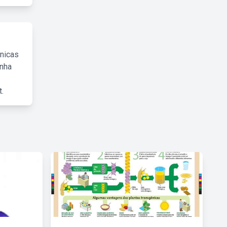
cnicas
inha
.