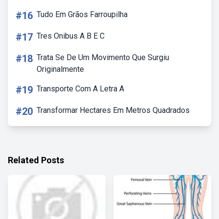
#16
Tudo Em Grãos Farroupilha
#17
Tres Onibus A B E C
#18
Trata Se De Um Movimento Que Surgiu
Originalmente
#19
Transporte Com A Letra A
#20
Transformar Hectares Em Metros Quadrados
Related Posts