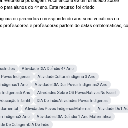
ena. Webnesta postagem, você encontrará um simulado sobre
 para alunos do 4º ano. Este recurso foi criado.
iguais ou parecidos correspondendo aos sons vocálicos ou.
os professores e professoras partem de datas emblemáticas, c
DosIndios
Atividade DIA DoÍndio 4º Ano
 Povos Indígenas
AtividadeCultura Indígena 3 Ano
 Indígenas1 Ano
Atividade DIA Dos Povos Indígenas2 Ano
s Indígenas5 Ano
Atividades Sobre OS PovosNativos No Brasil
Educação Infantil
DIA Do IndioAtividades Povos Indígenas
undamental
Atividades Povos IndígenasMaternal
Atividade Do1 Ao
em Indígena3 Ano
Atividades DIA DoÍndio 1 Ano Matemática
ade De ColagemDIA Do Indio