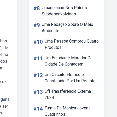
#8
Urbanização Nos Países
Subdesenvolvidos
#9
Uma Redação Sobre O Meio
Ambiente
s
lhos
#10
Uma Pessoa Comprou Quatro
Produtos
”, de
he no
#11
Um Estudante Morador Da
 dos
Cidade De Contagem
ma
#12
Um Circuito Eletrico é
Constituido Por Um Resistor
e da
#13
Uff Transferência Externa
2024
dígena
e ser
#14
Turma Da Monica Jovens
m
Quadrinhos