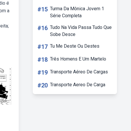
dio é
#15
Turma Da Mônica Jovem 1
com a
Série Completa
eita;
#16
Tudo Na Vida Passa Tudo Que
Sobe Desce
#17
Tu Me Deste Ou Destes
#18
Três Homens E Um Martelo
#19
Transporte Aéreo De Cargas
#20
Transporte Aereo De Carga