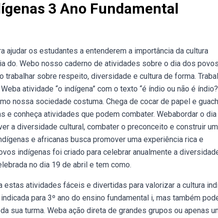
ndígenas 3 Ano Fundamental
a ajudar os estudantes a entenderem a importância da cultura
 dia do. Webo nosso caderno de atividades sobre o dia dos povo
 trabalhar sobre respeito, diversidade e cultura de forma. Traba
. Weba atividade “o indígena” com o texto “é índio ou não é índio?
como nossa sociedade costuma. Chega de cocar de papel e guac
das e conheça atividades que podem combater. Webabordar o dia
r a diversidade cultural, combater o preconceito e construir u
indígenas e africanas busca promover uma experiência rica e
ovos indígenas foi criado para celebrar anualmente a diversidad
elebrada no dia 19 de abril e tem como.
estas atividades fáceis e divertidas para valorizar a cultura in
 indicada para 3º ano do ensino fundamental i, mas também pod
 da sua turma. Weba ação direta de grandes grupos ou apenas u