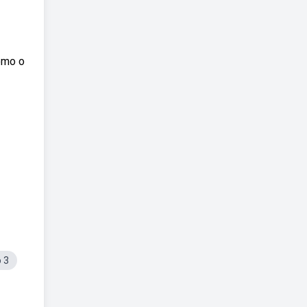
omo o
 3