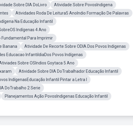
ividade Sobre DIA DoLivro
Atividade Sobre PovosIndigena
entes
Atividades Roda De Leitura5 AnoIndio Formação De Palavras
ndígena Na Educação Infantil
SobreOS Indígenas 4 Ano
o Fundamental Para Imprimir
De Banana
Atividade De Recorte Sobre ODIA Dos Povos Indigenas
des Educacao InfantildiaDos Povos Indígenas
Ativiades Sobre OSIndios Goytaca 5 Ano
ixaram
Atividade Sobre DIA DoTrabalhador Educação Infantil
vos IndígenasEducação Infantil Pintar a Letra I
IA DoTrabalho 2 Serie
Planejamentos Ação PovosIndigenas Educação Infantil