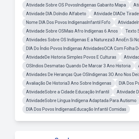
Atividade Sobre OS PovosIndigenas Gabarito Mapa
At
Atividade DIA DoIndio Alfabeto
Atividade DIADe Tirad
Nome DIA Dos Povos IndígenasInfantil Fofo
AtividadeI
Atividade Sobre OSMais Afro Indígenas 6 Anos
Texto 
Atividades Sobre OS Indígenas E a Natureza3 AnoEn Si N
DIA Do Índio Povos Indígenas AtividadesOCA Com Folha 
AtividadeDe Historia Simples Povos E Culturas
Ativida
OSIndios Desmatao Quando De Marcar 3 Ano Historia
Atividades De Heranças Que OSIndigenas 3O Ano Nos De
Avaliação De Historia3 Ano Sobre Indigenas
DIA Dos Po
AtividadeSobre a Cidade Educação Infantil
Atividade D
AtividadeSobre Língua Indígena Adaptada Para Autismo
DIA Dos Povos IndígenasEducação Infantil Comidas