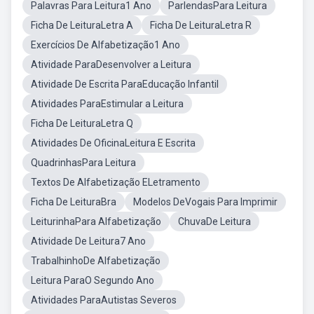
Palavras Para Leitura1 Ano
ParlendasPara Leitura
Ficha De LeituraLetra A
Ficha De LeituraLetra R
Exercícios De Alfabetização1 Ano
Atividade ParaDesenvolver a Leitura
Atividade De Escrita ParaEducação Infantil
Atividades ParaEstimular a Leitura
Ficha De LeituraLetra Q
Atividades De OficinaLeitura E Escrita
QuadrinhasPara Leitura
Textos De Alfabetização ELetramento
Ficha De LeituraBra
Modelos DeVogais Para Imprimir
LeiturinhaPara Alfabetização
ChuvaDe Leitura
Atividade De Leitura7 Ano
TrabalhinhoDe Alfabetização
Leitura ParaO Segundo Ano
Atividades ParaAutistas Severos