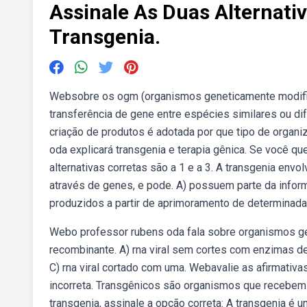
Assinale As Duas Alternati
Transgenia.
Websobre os ogm (organismos geneticamente modifica
transferência de gene entre espécies similares ou d
criação de produtos é adotada por que tipo de organi
oda explicará transgenia e terapia gênica. Se você q
alternativas corretas são a 1 e a 3. A transgenia envo
através de genes, e pode. A) possuem parte da inform
produzidos a partir de aprimoramento de determinada
Webo professor rubens oda fala sobre organismos ge
recombinante. A) rna viral sem cortes com enzimas de
C) rna viral cortado com uma. Webavalie as afirmativa
incorreta. Transgênicos são organismos que recebem
transgenia, assinale a opção correta: A transgenia é