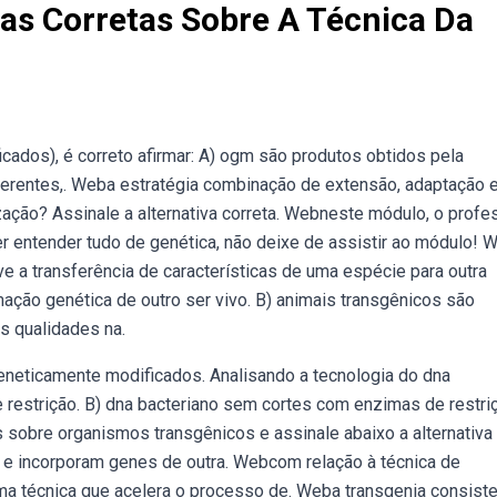
vas Corretas Sobre A Técnica Da
dos), é correto afirmar: A) ogm são produtos obtidos pela
iferentes,. Weba estratégia combinação de extensão, adaptação 
zação? Assinale a alternativa correta. Webneste módulo, o profe
uer entender tudo de genética, não deixe de assistir ao módulo!
lve a transferência de características de uma espécie para outra
ação genética de outro ser vivo. B) animais transgênicos são
s qualidades na.
neticamente modificados. Analisando a tecnologia do dna
 restrição. B) dna bacteriano sem cortes com enzimas de restri
s sobre organismos transgênicos e assinale abaixo a alternativa
 e incorporam genes de outra. Webcom relação à técnica de
 uma técnica que acelera o processo de. Weba transgenia consist