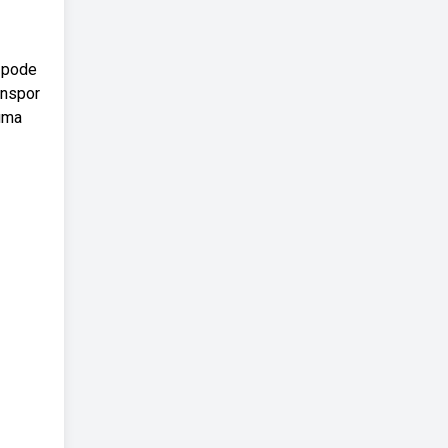
a pode
anspor
 uma