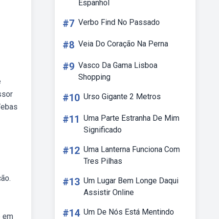
Espanhol
#7
Verbo Find No Passado
#8
Veia Do Coração Na Perna
#9
Vasco Da Gama Lisboa
Shopping
e
ssor
#10
Urso Gigante 2 Metros
 Webas
#11
Uma Parte Estranha De Mim
Significado
#12
Uma Lanterna Funciona Com
Tres Pilhas
ção.
#13
Um Lugar Bem Longe Daqui
Assistir Online
#14
Um De Nós Está Mentindo
e em