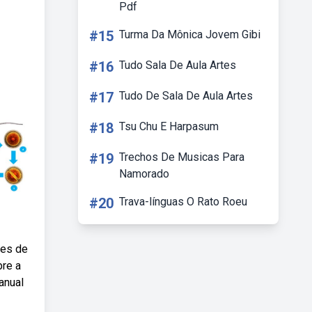
Pdf
#15
Turma Da Mônica Jovem Gibi
#16
Tudo Sala De Aula Artes
#17
Tudo De Sala De Aula Artes
#18
Tsu Chu E Harpasum
#19
Trechos De Musicas Para
Namorado
#20
Trava-línguas O Rato Roeu
nes de
bre a
anual