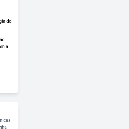
gia do
ção
am a
cnicas
inha