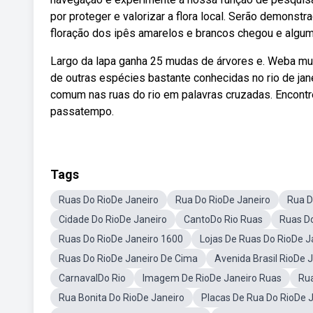
por proteger e valorizar a flora local. Serão demons
floração dos ipês amarelos e brancos chegou e alguma
Largo da lapa ganha 25 mudas de árvores e. Weba m
de outras espécies bastante conhecidas no rio de jan
comum nas ruas do rio em palavras cruzadas. Encontr
passatempo.
Tags
Ruas Do RioDe Janeiro
Rua Do RioDe Janeiro
Rua D
Cidade Do RioDe Janeiro
CantoDo Rio Ruas
Ruas D
Ruas Do RioDe Janeiro 1600
Lojas De Ruas Do RioDe J
Ruas Do RioDe Janeiro De Cima
Avenida Brasil RioDe 
CarnavalDo Rio
Imagem De RioDe Janeiro Ruas
Ru
Rua Bonita Do RioDe Janeiro
Placas De Rua Do RioDe 