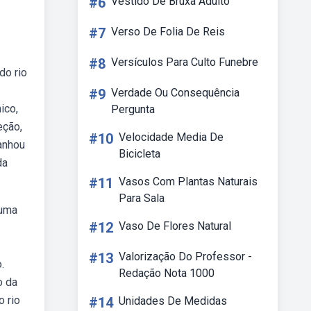
#6
Vestido De Bruxa Adulto
#7
Verso De Folia De Reis
#8
Versículos Para Culto Funebre
do rio
#9
Verdade Ou Consequência
ico,
Pergunta
eção,
#10
Velocidade Media De
ganhou
Bicicleta
da
#11
Vasos Com Plantas Naturais
Para Sala
 uma
#12
Vaso De Flores Natural
#13
Valorização Do Professor -
.
Redação Nota 1000
o da
o rio
#14
Unidades De Medidas