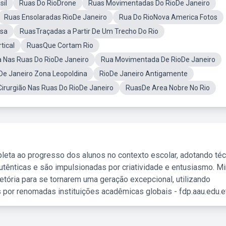
il
Ruas Do RioDrone
Ruas Movimentadas Do RioDe Janeiro
Ruas Ensolaradas RioDe Janeiro
Rua Do RioNova America Fotos
esa
RuasTraçadas a Partir De Um Trecho Do Rio
tical
RuasQue Cortam Rio
a Nas Ruas Do RioDe Janeiro
Rua Movimentada De RioDe Janeiro
De Janeiro Zona Leopoldina
RioDe Janeiro Antigamente
irurgião Nas Ruas Do RioDe Janeiro
RuasDe Area Nobre No Rio
leta ao progresso dos alunos no contexto escolar, adotando té
tênticas e são impulsionadas por criatividade e entusiasmo. M
etória para se tornarem uma geração excepcional, utilizando
 por renomadas instituições acadêmicas globais - fdp.aau.edu.et