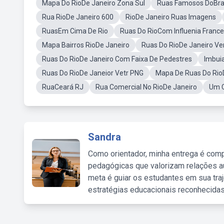
Mapa Do RioDe Janeiro Zona Sul
Ruas Famosos DoBras
Rua RioDe Janeiro 600
RioDe Janeiro Ruas Imagens
RuasEm Cima De Rio
Ruas Do RioCom Influenia Franc
Mapa Bairros RioDe Janeiro
Ruas Do RioDe Janeiro Ver
Ruas Do RioDe Janeiro Com Faixa De Pedestres
Imbui
Ruas Do RioDe Janeior Vetr PNG
Mapa De Ruas Do Rio
RuaCeará RJ
Rua Comercial No RioDe Janeiro
Um C
Sandra
Como orientador, minha entrega é comp
pedagógicas que valorizam relações au
meta é guiar os estudantes em sua traj
estratégias educacionais reconhecidas