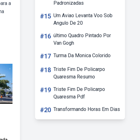
Padronizadas
ara a
na
#15
Um Aviao Levanta Voo Sob
Angulo De 20
#16
último Quadro Pintado Por
Van Gogh
#17
Turma Da Monica Colorido
#18
Triste Fim De Policarpo
Quaresma Resumo
#19
Triste Fim De Policarpo
Quaresma Pdf
#20
Transformando Horas Em Dias
cada