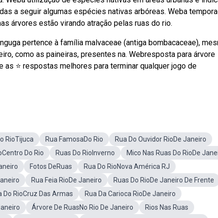
tradas a seguir algumas espécies nativas arbóreas. Weba tempor
s árvores estão virando atração pelas ruas do rio.
unguga pertence à família malvaceae (antiga bombacaceae), me
eiro, como as paineiras, presentes na. Webresposta para árvore
e as ⭐ respostas melhores para terminar qualquer jogo de
o RioTijuca
Rua FamosaDo Rio
Rua Do Ouvidor RioDe Janeiro
oCentro Do Rio
Ruas Do RioInverno
Mico Nas Ruas Do RioDe Jane
aneiro
Fotos DeRuas
Rua Do RioNova América RJ
Janeiro
Rua Feia RioDe Janeiro
Ruas Do RioDe Janeiro De Frente
a Do RioCruz Das Armas
Rua Da Carioca RioDe Janeiro
Janeiro
Árvore De RuasNo Rio De Janeiro
Rios Nas Ruas