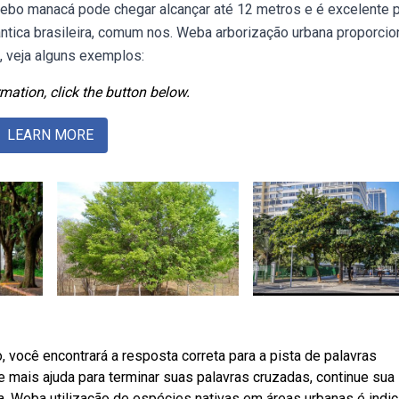
Webo manacá pode chegar alcançar até 12 metros e é excelente p
ântica brasileira, comum nos. Weba arborização urbana proporcio
, veja alguns exemplos:
mation, click the button below.
LEARN MORE
 você encontrará a resposta correta para a pista de palavras
e mais ajuda para terminar suas palavras cruzadas, continue sua
. Weba utilização de espécies nativas em áreas urbanas é indi