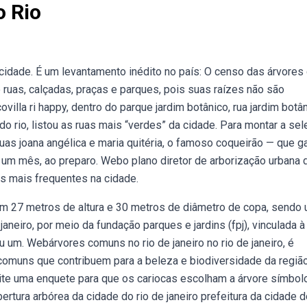
 Rio
 cidade. É um levantamento inédito no país: O censo das árvores 
 ruas, calçadas, praças e parques, pois suas raízes não são
villa ri happy, dentro do parque jardim botânico, rua jardim botân
o rio, listou as ruas mais “verdes” da cidade. Para montar a sel
uas joana angélica e maria quitéria, o famoso coqueirão — que 
á um mês, ao preparo. Webo plano diretor de arborização urbana 
as mais frequentes na cidade.
em 27 metros de altura e 30 metros de diâmetro de copa, sendo
janeiro, por meio da fundação parques e jardins (fpj), vinculada à
 um. Webárvores comuns no rio de janeiro no rio de janeiro, é
comuns que contribuem para a beleza e biodiversidade da região
site uma enquete para que os cariocas escolham a árvore símbol
rtura arbórea da cidade do rio de janeiro prefeitura da cidade d