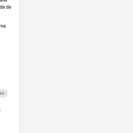
ada da
sma
iro