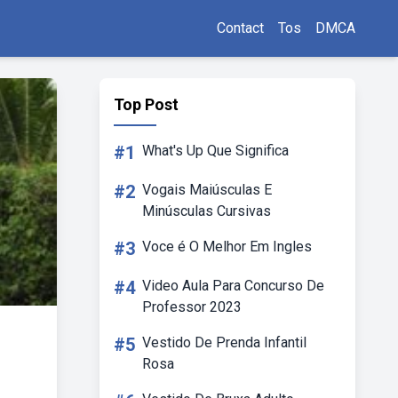
Contact
Tos
DMCA
Top Post
#1
What's Up Que Significa
#2
Vogais Maiúsculas E
Minúsculas Cursivas
#3
Voce é O Melhor Em Ingles
#4
Video Aula Para Concurso De
Professor 2023
#5
Vestido De Prenda Infantil
Rosa