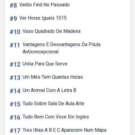
#8
Verbo Find No Passado
#9
Ver Horas Iguais 1515
#10
Vaso Quadrado De Madeira
#11
Vantagens E Desvantagens Da Pilula
Anticoncepcional
#12
Uréia Para Que Serve
#13
Um Mês Tem Quantas Horas
#14
Um Animal Com A Letra B
#15
Tudo Sobre Sala De Aula Arte
#16
Tudo Bem Com Voce Em Ingles
#17
Tres Ilhas A B E C Aparecem Num Mapa