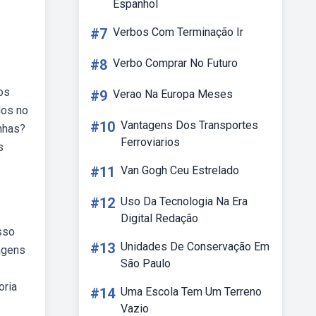
Espanhol
#7
Verbos Com Terminação Ir
#8
Verbo Comprar No Futuro
os
#9
Verao Na Europa Meses
dos no
#10
Vantagens Dos Transportes
anhas?
Ferroviarios
s
#11
Van Gogh Ceu Estrelado
#12
Uso Da Tecnologia Na Era
Digital Redação
sso
#13
Unidades De Conservação Em
agens
São Paulo
oria
#14
Uma Escola Tem Um Terreno
Vazio