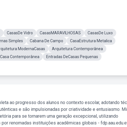
CasasDe Vidro
CasasMARAVILHOSAS
CasasDe Luxo
nas Simples
Cabana De Campo
CasaEstrutura Metalica
rquitetura ModernaCasas
Arquitetura Contemporânea
r Casa Contemporânea
Entradas DeCasas Pequenas
leta ao progresso dos alunos no contexto escolar, adotando té
tênticas e são impulsionadas por criatividade e entusiasmo. M
etória para se tornarem uma geração excepcional, utilizando
 por renomadas instituições acadêmicas globais - fdp.aau.edu.et