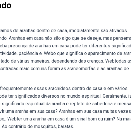
ado
lamos de aranhas dentro de casa, imediatamente são ativados
ando. Aranhas em casa não são algo que se deseje, mas pensem
eba presença de aranhas em casa pode ter diferentes significa
atividade, paciência e. Webo que significa o aparecimento de ar
etado de várias maneiras, dependendo das crenças. Webtodas a
contradas mais comuns foram as araneomorfas e as aranhas de
requentemente esses aracnídeos dentro de casa e em vários
e ter significados diversos no mundo espiritual. Geralmente, i
significado espiritual da aranha é repleto de sabedoria e mens
ê vir uma aranha em sua casa? Aranhas em sua casa muitas vezes
se,. Webter uma aranha em casa é um sinal bom ou ruim? Na mai
. Ao contrário de mosquitos, baratas.