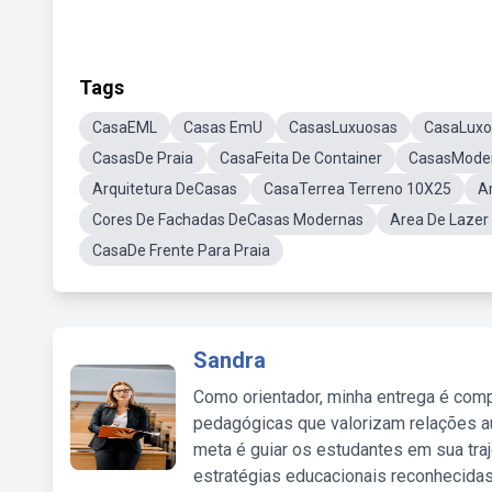
Tags
CasaEML
Casas EmU
CasasLuxuosas
CasaLuxo
CasasDe Praia
CasaFeita De Container
CasasModer
Arquitetura DeCasas
CasaTerrea Terreno 10X25
A
Cores De Fachadas DeCasas Modernas
Area De Laze
CasaDe Frente Para Praia
Sandra
Como orientador, minha entrega é comp
pedagógicas que valorizam relações au
meta é guiar os estudantes em sua traj
estratégias educacionais reconhecidas