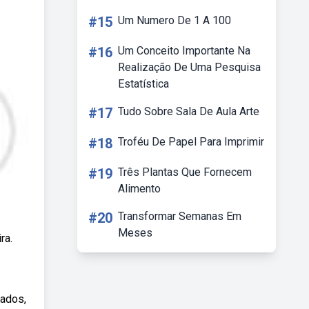
#15
Um Numero De 1 A 100
#16
Um Conceito Importante Na
Realização De Uma Pesquisa
Estatística
#17
Tudo Sobre Sala De Aula Arte
#18
Troféu De Papel Para Imprimir
#19
Três Plantas Que Fornecem
Alimento
#20
Transformar Semanas Em
Meses
ra.
cados,