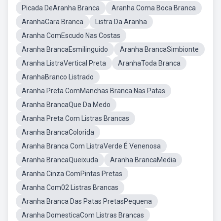
Picada DeAranha Branca
Aranha Coma Boca Branca
AranhaCara Branca
Listra Da Aranha
Aranha ComEscudo Nas Costas
Aranha BrancaEsmilinguido
Aranha BrancaSimbionte
Aranha ListraVertical Preta
AranhaToda Branca
AranhaBranco Listrado
Aranha Preta ComManchas Branca Nas Patas
Aranha BrancaQue Da Medo
Aranha Preta Com Listras Brancas
Aranha BrancaColorida
Aranha Branca Com ListraVerde É Venenosa
Aranha BrancaQueixuda
Aranha BrancaMedia
Aranha Cinza ComPintas Pretas
Aranha Com02 Listras Brancas
Aranha Branca Das Patas PretasPequena
Aranha DomesticaCom Listras Brancas