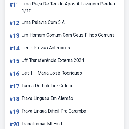
#11
Uma Peça De Tecido Apos A Lavagem Perdeu
1/10
#12
Uma Palavra Com 5 A
#13
Um Homem Comum Com Seus Filhos Comuns
#14
Uerj - Provas Anteriores
#15
Uff Transferência Externa 2024
#16
Ues Ii - Maria José Rodrigues
#17
Turma Do Folclore Colorir
#18
Trava Linguas Em Alemão
#19
Trava Lingua Dificil Pra Caramba
#20
Transformar Ml Em L