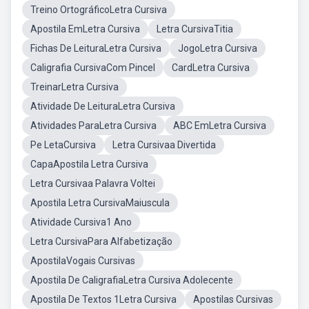
Treino OrtográficoLetra Cursiva
Apostila EmLetra Cursiva
Letra CursivaTitia
Fichas De LeituraLetra Cursiva
JogoLetra Cursiva
Caligrafia CursivaCom Pincel
CardLetra Cursiva
TreinarLetra Cursiva
Atividade De LeituraLetra Cursiva
Atividades ParaLetra Cursiva
ABC EmLetra Cursiva
Pe LetaCursiva
Letra Cursivaa Divertida
CapaApostila Letra Cursiva
Letra Cursivaa Palavra Voltei
Apostila Letra CursivaMaiuscula
Atividade Cursiva1 Ano
Letra CursivaPara Alfabetização
ApostilaVogais Cursivas
Apostila De CaligrafiaLetra Cursiva Adolecente
Apostila De Textos 1Letra Cursiva
Apostilas Cursivas