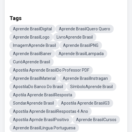
Tags
Aprende BrasilDigital
Aprende BrasilQuero Quero
Aprende BrasilLogo
LivroAprende Brasil
ImagemAprende Brasil
Aprende BrasilPNG
Aprende BrasilBaner
Aprende BrasilLampada
CurióAprende Brasil
Apostila Aprende BrasilDo Professor PDF
Aprende BrasilMaterial
Aprende BrasilInstragan
ApostilaDo Banco Do Brasil
SímboloAprende Brasil
Apotila Aprende BrasilResposta
SondarAprende Brasil
Apostila Aprende BrasilG3
Apostila Aprende BrasilRespostas 4 Ano
Apostila Aprnde BrasilPositivo
Aprende BrasilCursos
Aprende BrasilLíngua Portuguesa