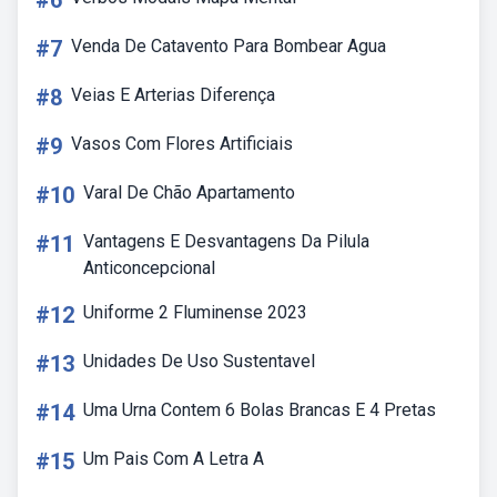
#6
#7
Venda De Catavento Para Bombear Agua
#8
Veias E Arterias Diferença
#9
Vasos Com Flores Artificiais
#10
Varal De Chão Apartamento
#11
Vantagens E Desvantagens Da Pilula
Anticoncepcional
#12
Uniforme 2 Fluminense 2023
#13
Unidades De Uso Sustentavel
#14
Uma Urna Contem 6 Bolas Brancas E 4 Pretas
#15
Um Pais Com A Letra A