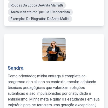
Roupas Da Epoca DeAnita Malfatti
Anita MalfattiPor Que Ela É Modernista
Exemplos De Biografias DeAnita Malfti
Sandra
Como orientador, minha entrega é completa ao
progresso dos alunos no contexto escolar, adotando
técnicas pedagógicas que valorizam relações
autênticas e são impulsionadas por criatividade e
entusiasmo. Minha meta é guiar os estudantes em sua
trajetória para se tornarem uma geração excepcional,