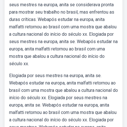
seus mestres na europa, anita se considerava pronta
para mostrar seu trabalho no brasil, mas enfrentou as
duras críticas. Webapós estudar na europa, anita
malfatti retornou ao brasil com uma mostra que abalou
a cultura nacional do início do século xx. Elogiada por
seus mestres na europa, anita se. Webapós estudar na
europa, anita malfatti retornou ao brasil com uma
mostra que abalou a cultura nacional do início do
século xx.
Elogiada por seus mestres na europa, anita se.
Webapós estudar na europa, anita malfatti retornou ao
brasil com uma mostra que abalou a cultura nacional do
início do século xx. Elogiada por seus mestres na
europa, anita se. Webapós estudar na europa, anita
malfatti retornou ao brasil com uma mostra que abalou
a cultura nacional do início do século xx. Elogiada por