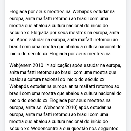
Elogiada por seus mestres na. Webapós estudar na
europa, anita malfatti retornou ao brasil com uma
mostra que abalou a cultura nacional do início do
século xx. Elogiada por seus mestres na europa, anita
se. Após estudar na europa, anita malfatti retornou ao
brasil com uma mostra que abalou a cultura nacional do
início do século xx. Elogiada por seus mestres na.
Web(enem 2010 1º aplicação) após estudar na europa,
anita malfatti retornou ao brasil com uma mostra que
abalou a cultura nacional do início do século xx.
Webapós estudar na europa, anita malfatti retornou ao
brasil com uma mostra que abalou a cultura nacional do
início do século xx. Elogiada por seus mestres na
europa, anita se. Webenem 2010) após estudar na
europa, anita malfatti retornou ao brasil com uma
mostra que abalou a cultura nacional do início do
século xx. Webencontre a sua questão nos seguintes