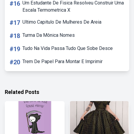
#16
Um Estudante De Fisica Resolveu Construir Uma
Escala Termometrica X
#17
Ultimo Capitulo De Mulheres De Areia
#18
Turma Da Mônica Nomes
#19
Tudo Na Vida Passa Tudo Que Sobe Desce
#20
Trem De Papel Para Montar E Imprimir
Related Posts