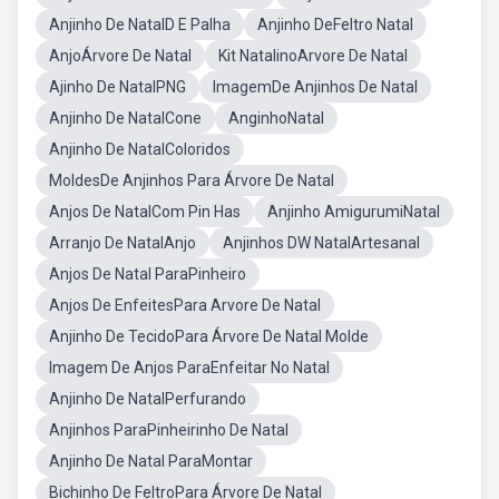
Anjinho De NatalD E Palha
Anjinho DeFeltro Natal
AnjoÁrvore De Natal
Kit NatalinoArvore De Natal
Ajinho De NatalPNG
ImagemDe Anjinhos De Natal
Anjinho De NatalCone
AnginhoNatal
Anjinho De NatalColoridos
MoldesDe Anjinhos Para Árvore De Natal
Anjos De NatalCom Pin Has
Anjinho AmigurumiNatal
Arranjo De NatalAnjo
Anjinhos DW NatalArtesanal
Anjos De Natal ParaPinheiro
Anjos De EnfeitesPara Arvore De Natal
Anjinho De TecidoPara Árvore De Natal Molde
Imagem De Anjos ParaEnfeitar No Natal
Anjinho De NatalPerfurando
Anjinhos ParaPinheirinho De Natal
Anjinho De Natal ParaMontar
Bichinho De FeltroPara Árvore De Natal