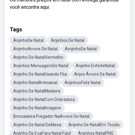
você encontra aqui.
Tags
AnjinhoDe Natal
Anjinhos De Natal
AnjinhoArvore De Natal
AmjinhoDe Natal
Anjinho De NatalVermelho
Anjinhos MensagemDe Natal
Anjinho EnfeiteNatal
Anjinho De NatalUsando Fita
Anjos Árvore De Natal
Anjinho NatalArtesanal
AnjinhosFeliz Natal
Anjinho De NatalMadeira
Anjinho De NatalCom Dobradura
Anjinho De NatalImagens
Brincadeira Pregador NaArvore De Natal
Anjinho De Natal DeMesa
Anjinho De NatalEm Tecido
Anjinho De EvaPara Natal Fácil
Anjinhos NatalPNG