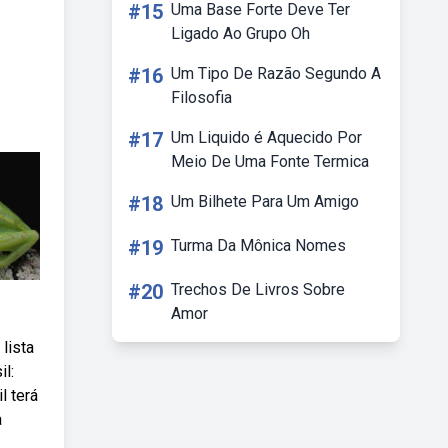
#15
Uma Base Forte Deve Ter
Ligado Ao Grupo Oh
#16
Um Tipo De Razão Segundo A
Filosofia
#17
Um Liquido é Aquecido Por
Meio De Uma Fonte Termica
#18
Um Bilhete Para Um Amigo
#19
Turma Da Mônica Nomes
#20
Trechos De Livros Sobre
Amor
lista
l:
l terá
a