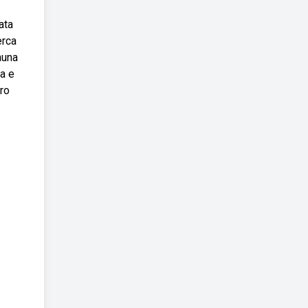
ata
erca
auna
a e
ro