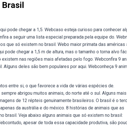
Brasil
iqui pode chegar a 1,5. Webcaso esteja curioso para conhecer a
nfira a seguir uma lista especial preparada pela equipe do. Web
vos que só existem no brasil. Webo maior primata das américas
ui pode chegar a 1,5 m de altura, mas o tamanho o torna alvo fác
existem nas regiões mais afetadas pelo fogo. Webconfira 9 an
il. Alguns deles são bem populares por aqui. Webconheça 9 ani
os entre si, o que favorece a vida de várias espécies de.
 sempre abrigou muitos animais, do norte até o sul. Alguns mais
gens de 12 répteis genuinamente brasileiros. O brasil é o terc
apenas da austrália e do méxico. 8 histórias de animais que as
o brasil. Veja abaixo alguns animais que só existem no brasil:
 Webcontudo, apesar de toda essa capacidade produtiva, são pou