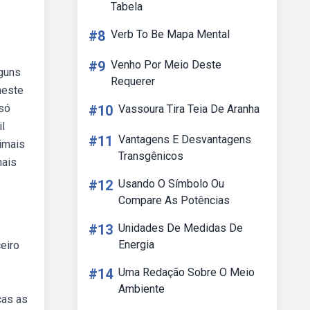
Tabela
#8
Verb To Be Mapa Mental
#9
Venho Por Meio Deste
lguns
Requerer
neste
 só
#10
Vassoura Tira Teia De Aranha
il
#11
Vantagens E Desvantagens
imais
Transgênicos
mais
#12
Usando O Símbolo Ou
Compare As Potências
#13
Unidades De Medidas De
Energia
eiro
#14
Uma Redação Sobre O Meio
Ambiente
cas as