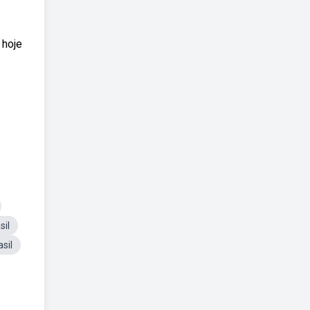
 hoje
sil
sil