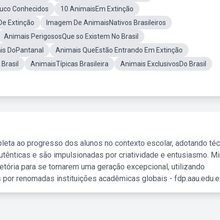
ouco Conhecidos
10 AnimaisEm Extinção
De Extinção
Imagem De AnimaisNativos Brasileiros
Animais PerigososQue so Existem No Brasil
is DoPantanal
Animais QueEstão Entrando Em Extinção
Brasil
AnimaisTípicas Brasileira
Animais ExclusivosDo Brasil
leta ao progresso dos alunos no contexto escolar, adotando té
tênticas e são impulsionadas por criatividade e entusiasmo. M
etória para se tornarem uma geração excepcional, utilizando
 por renomadas instituições acadêmicas globais - fdp.aau.edu.et