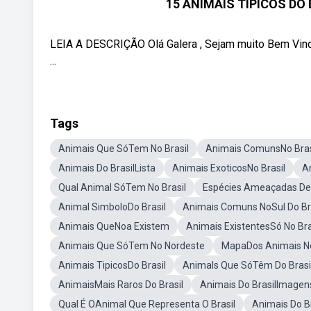
15 ANIMAIS TÍPICOS DO 
LEIA A DESCRIÇÃO Olá Galera , Sejam muito Bem Vindo
...
Tags
Animais Que SóTem No Brasil
Animais ComunsNo Bras
Animais Do BrasilLista
Animais ExoticosNo Brasil
A
Qual Animal SóTem No Brasil
Espécies Ameaçadas De 
Animal SimboloDo Brasil
Animais Comuns NoSul Do Br
Animais QueNoa Existem
Animais ExistentesSó No Bra
Animais Que SóTem No Nordeste
MapaDos Animais No
Animais TipicosDo Brasil
Animals Que SóTêm Do Brasi
AnimaisMais Raros Do Brasil
Animais Do BrasilImagen
Qual É OAnimal Que Representa O Brasil
Animais Do Br