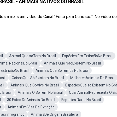
BRASIL - ANIMAIS NATIVOS DO BRASIL
s a mais um vídeo do Canal "Feito para Curiosos". No vídeo de
il
Animal Que soTem No Brasil
Espécies Em ExtinçãoNo Brasil
nimal NacionalDo Brasil
Animais Que NãoExistem No Brasil
ExtinçãoNo Brasil
Animais Que SóTemos No Brasil
asil
CoisasQue Só Existem No Brasil
MelhoresAnimais Do Brasil
sil
Animais Que SóVive No Brasil
EspeciesQue so Existem No Bra
 Brasil
Animais Q SóTem No Brasil
Qual AnimalRepresenta O Bra
l
30 Fotos DeAnimais Do Brasil
Especies RarasNo Brasil
s
AnimaisEm Vias De Extinção
asilInfográfico
AnimaisDe Origem Brasileira