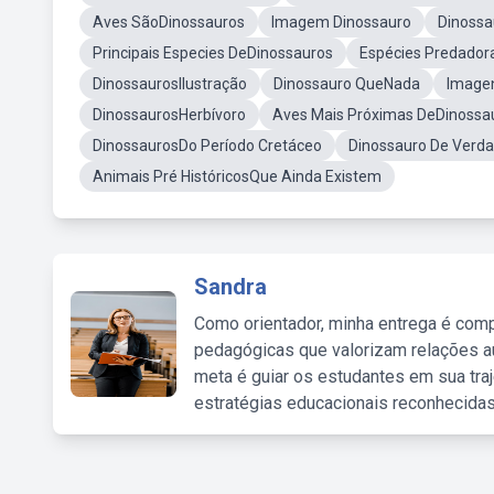
Aves SãoDinossauros
Imagem Dinossauro
Dinossa
Principais Especies DeDinossauros
Espécies Predador
DinossaurosIlustração
Dinossauro QueNada
Image
DinossaurosHerbívoro
Aves Mais Próximas DeDinossa
DinossaurosDo Período Cretáceo
Dinossauro De Verd
Animais Pré HistóricosQue Ainda Existem
Sandra
Como orientador, minha entrega é comp
pedagógicas que valorizam relações au
meta é guiar os estudantes em sua traj
estratégias educacionais reconhecidas