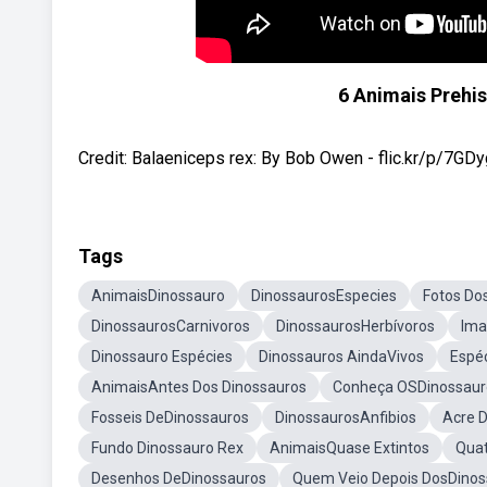
6 Animais Prehi
Credit: Balaeniceps rex: By Bob Owen - flic.kr/p/7GDy
Tags
AnimaisDinossauro
DinossaurosEspecies
Fotos Do
DinossaurosCarnivoros
DinossaurosHerbívoros
Ima
Dinossauro Espécies
Dinossauros AindaVivos
Espéc
AnimaisAntes Dos Dinossauros
Conheça OSDinossaur
Fosseis DeDinossauros
DinossaurosAnfibios
Acre 
Fundo Dinossauro Rex
AnimaisQuase Extintos
Quat
Desenhos DeDinossauros
Quem Veio Depois DosDinos