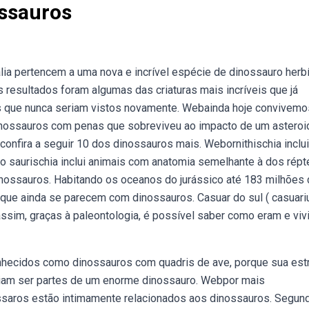
ssauros
ia pertencem a uma nova e incrível espécie de dinossauro herbí
s resultados foram algumas das criaturas mais incríveis que já
os que nunca seriam vistos novamente. Webainda hoje convivemo
dinossauros com penas que sobreviveu ao impacto de um asteroi
nfira a seguir 10 dos dinossauros mais. Webornithischia inclui
 saurischia inclui animais com anatomia semelhante à dos répte
nossauros. Habitando os oceanos do jurássico até 183 milhões
que ainda se parecem com dinossauros. Casuar do sul ( casuari
ssim, graças à paleontologia, é possível saber como eram e vi
hecidos como dinossauros com quadris de ave, porque sua estr
reciam ser partes de um enorme dinossauro. Webpor mais
ssaros estão intimamente relacionados aos dinossauros. Segun