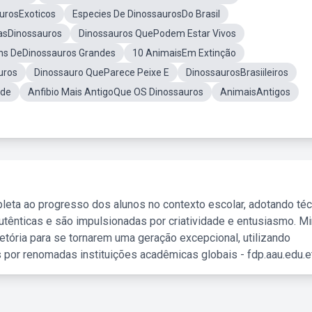
urosExoticos
Especies De DinossaurosDo Brasil
asDinossauros
Dinossauros QuePodem Estar Vivos
ns DeDinossauros Grandes
10 AnimaisEm Extinção
uros
Dinossauro QueParece Peixe E
DinossaurosBrasiileiros
ade
Anfibio Mais AntigoQue OS Dinossauros
AnimaisAntigos
leta ao progresso dos alunos no contexto escolar, adotando té
tênticas e são impulsionadas por criatividade e entusiasmo. M
etória para se tornarem uma geração excepcional, utilizando
 por renomadas instituições acadêmicas globais - fdp.aau.edu.et