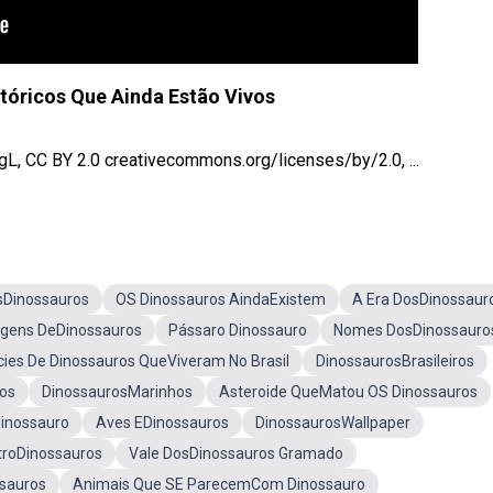
stóricos Que Ainda Estão Vivos
gL, CC BY 2.0 creativecommons.org/licenses/by/2.0, ...
sDinossauros
OS Dinossauros AindaExistem
A Era DosDinossaur
gens DeDinossauros
Pássaro Dinossauro
Nomes DosDinossauro
ies De Dinossauros QueViveram No Brasil
DinossaurosBrasileiros
os
DinossaurosMarinhos
Asteroide QueMatou OS Dinossauros
Dinossauro
Aves EDinossauros
DinossaurosWallpaper
roDinossauros
Vale DosDinossauros Gramado
sauros
Animais Que SE ParecemCom Dinossauro