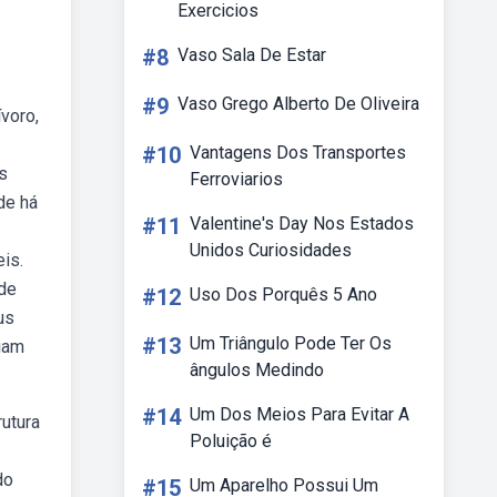
Exercicios
#8
Vaso Sala De Estar
#9
Vaso Grego Alberto De Oliveira
voro,
#10
Vantagens Dos Transportes
s
Ferroviarios
de há
#11
Valentine's Day Nos Estados
Unidos Curiosidades
is.
 de
#12
Uso Dos Porquês 5 Ano
us
#13
Um Triângulo Pode Ter Os
viam
ângulos Medindo
#14
Um Dos Meios Para Evitar A
utura
Poluição é
do
#15
Um Aparelho Possui Um