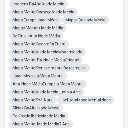
Imagens DaAlta Idade Média
Mapa MentalComeço Idade Média
Mapa EuropaIdade Média
Mapas DaIdade Média
Mapas Mentais Idade Média
Do Final aAlta Idade Média
Mapa MentalGeografia Enem
Mapa Mentalidade MediaModernidade
Mapa Mental Da Idade MediaOriental
Mapa MentalRenascimento Descomplica
Idade MedievalMapa Mental
Alta Idade MédiaEuropeia Mapa Mental
Mapa Mentalidade MediaJunto a Arte
Mapa MentalPré-Natal
Joel JotaMapa Mentalidade
Slides DaAlta Idade Média
Península IbéricaIdade Média
Mapa Mental Idade Média7 Ano