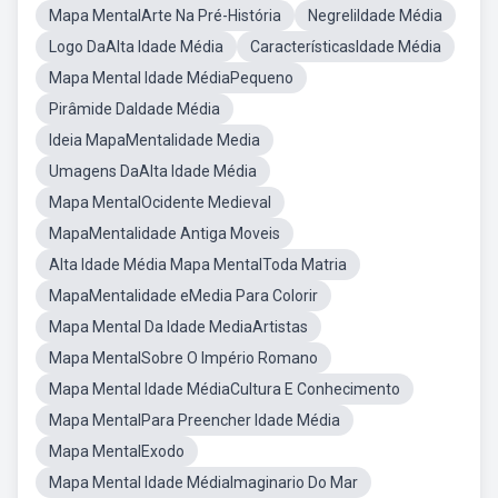
Mapa MentalArte Na Pré-História
NegreliIdade Média
Logo DaAlta Idade Média
CaracterísticasIdade Média
Mapa Mental Idade MédiaPequeno
Pirâmide DaIdade Média
Ideia MapaMentalidade Media
Umagens DaAlta Idade Média
Mapa MentalOcidente Medieval
MapaMentalidade Antiga Moveis
Alta Idade Média Mapa MentalToda Matria
MapaMentalidade eMedia Para Colorir
Mapa Mental Da Idade MediaArtistas
Mapa MentalSobre O Império Romano
Mapa Mental Idade MédiaCultura E Conhecimento
Mapa MentalPara Preencher Idade Média
Mapa MentalExodo
Mapa Mental Idade MédiaImaginario Do Mar