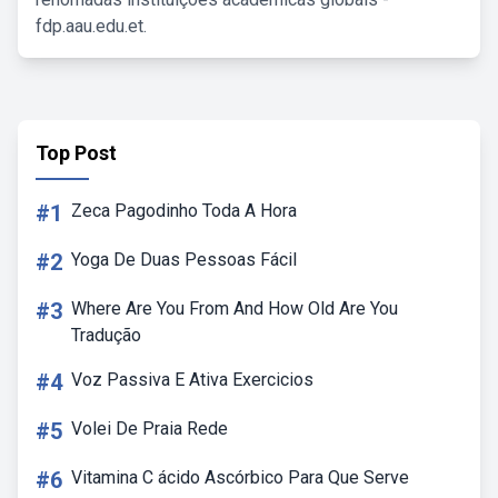
fdp.aau.edu.et.
Top Post
#1
Zeca Pagodinho Toda A Hora
#2
Yoga De Duas Pessoas Fácil
#3
Where Are You From And How Old Are You
Tradução
#4
Voz Passiva E Ativa Exercicios
#5
Volei De Praia Rede
#6
Vitamina C ácido Ascórbico Para Que Serve