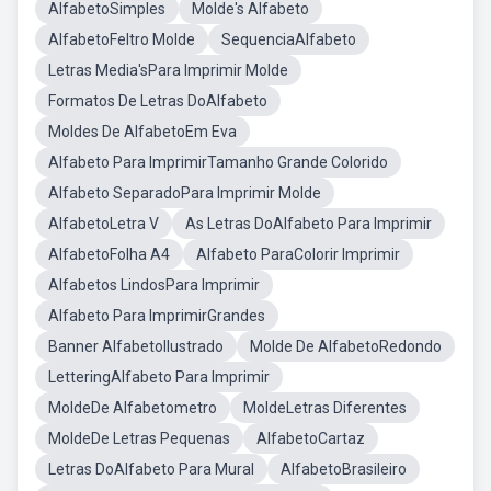
AlfabetoSimples
Molde's Alfabeto
AlfabetoFeltro Molde
SequenciaAlfabeto
Letras Media'sPara Imprimir Molde
Formatos De Letras DoAlfabeto
Moldes De AlfabetoEm Eva
Alfabeto Para ImprimirTamanho Grande Colorido
Alfabeto SeparadoPara Imprimir Molde
AlfabetoLetra V
As Letras DoAlfabeto Para Imprimir
AlfabetoFolha A4
Alfabeto ParaColorir Imprimir
Alfabetos LindosPara Imprimir
Alfabeto Para ImprimirGrandes
Banner AlfabetoIlustrado
Molde De AlfabetoRedondo
LetteringAlfabeto Para Imprimir
MoldeDe Alfabetometro
MoldeLetras Diferentes
MoldeDe Letras Pequenas
AlfabetoCartaz
Letras DoAlfabeto Para Mural
AlfabetoBrasileiro