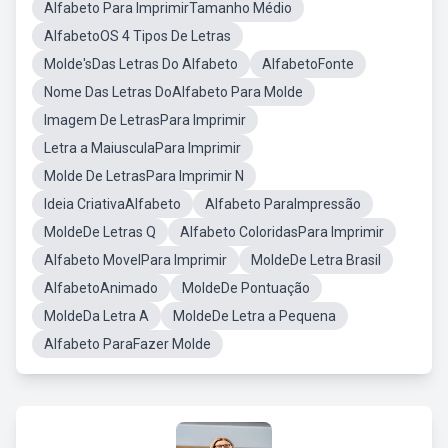
Alfabeto Para ImprimirTamanho Médio
AlfabetoOS 4 Tipos De Letras
Molde'sDas Letras Do Alfabeto
AlfabetoFonte
Nome Das Letras DoAlfabeto Para Molde
Imagem De LetrasPara Imprimir
Letra a MaiusculaPara Imprimir
Molde De LetrasPara Imprimir N
Ideia CriativaAlfabeto
Alfabeto ParaImpressão
MoldeDe Letras Q
Alfabeto ColoridasPara Imprimir
Alfabeto MovelPara Imprimir
MoldeDe Letra Brasil
AlfabetoAnimado
MoldeDe Pontuação
MoldeDa Letra A
MoldeDe Letra a Pequena
Alfabeto ParaFazer Molde