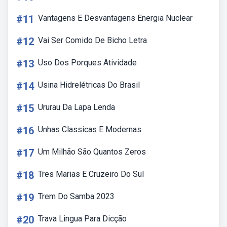
#11
Vantagens E Desvantagens Energia Nuclear
#12
Vai Ser Comido De Bicho Letra
#13
Uso Dos Porques Atividade
#14
Usina Hidrelétricas Do Brasil
#15
Ururau Da Lapa Lenda
#16
Unhas Classicas E Modernas
#17
Um Milhão São Quantos Zeros
#18
Tres Marias E Cruzeiro Do Sul
#19
Trem Do Samba 2023
#20
Trava Lingua Para Dicção