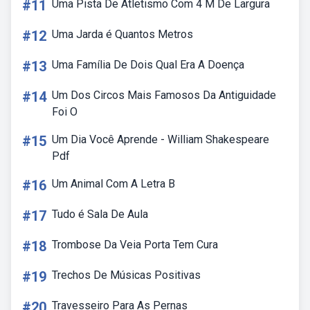
#11
Uma Pista De Atletismo Com 4 M De Largura
#12
Uma Jarda é Quantos Metros
#13
Uma Família De Dois Qual Era A Doença
#14
Um Dos Circos Mais Famosos Da Antiguidade
Foi O
#15
Um Dia Você Aprende - William Shakespeare
Pdf
#16
Um Animal Com A Letra B
#17
Tudo é Sala De Aula
#18
Trombose Da Veia Porta Tem Cura
#19
Trechos De Músicas Positivas
#20
Travesseiro Para As Pernas