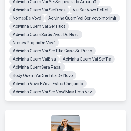
Adivinha Quem Vai SerSequestrado Amanhã
Adivinha Quem Vai SerDinda
Vai Ser Vovó DePet
NomesDe Vovó
Adivinha Quem Vai Ser VovóImprimir
Adivinha Quem Vai SerTitios
Adivinha QuemSerão Avós De Novo
Nomes ProprioDe Vovó
Adivinha Quem Vai SerTitia Caixa Su Presa
Adivinha Quem VaiBisa
Adivinha Quem Vai SerTia
Adivinha QuemSera Papai
Body Quem Vai SerTitia De Novo
Adivinha Vovó EVovô Estou Chegando
Adivinha Quem Vai Ser VovóMais Uma Vez