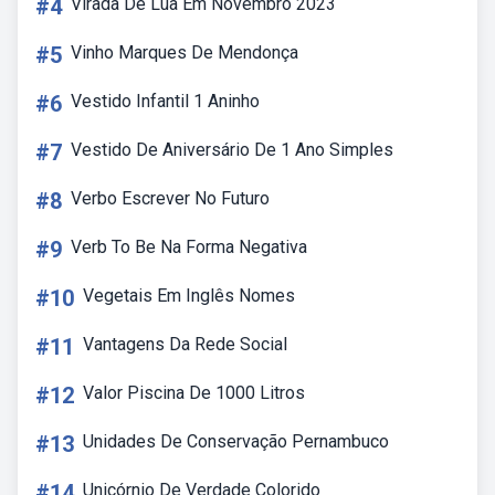
#4
Virada De Lua Em Novembro 2023
#5
Vinho Marques De Mendonça
#6
Vestido Infantil 1 Aninho
#7
Vestido De Aniversário De 1 Ano Simples
#8
Verbo Escrever No Futuro
#9
Verb To Be Na Forma Negativa
#10
Vegetais Em Inglês Nomes
#11
Vantagens Da Rede Social
#12
Valor Piscina De 1000 Litros
#13
Unidades De Conservação Pernambuco
#14
Unicórnio De Verdade Colorido