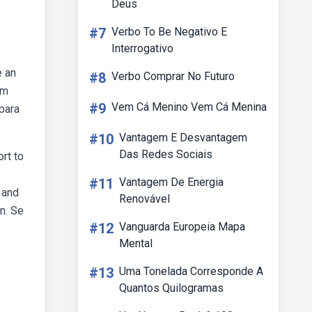
Deus
#7
Verbo To Be Negativo E
Interrogativo
e an
#8
Verbo Comprar No Futuro
em
#9
Vem Cá Menino Vem Cá Menina
 para
#10
Vantagem E Desvantagem
Das Redes Sociais
rt to
#11
Vantagem De Energia
 and
Renovável
on. Se
#12
Vanguarda Europeia Mapa
Mental
#13
Uma Tonelada Corresponde A
Quantos Quilogramas