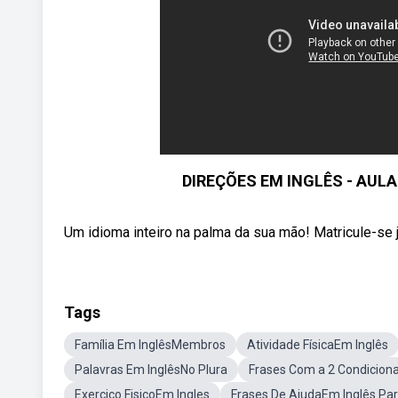
DIREÇÕES EM INGLÊS - AULA
Um idioma inteiro na palma da sua mão! Matricule-se j
Tags
Família Em InglêsMembros
Atividade FísicaEm Inglês
Palavras Em InglêsNo Plura
Frases Com a 2 Condiciona
Exercico FisicoEm Ingles
Frases De AjudaEm Inglês Para