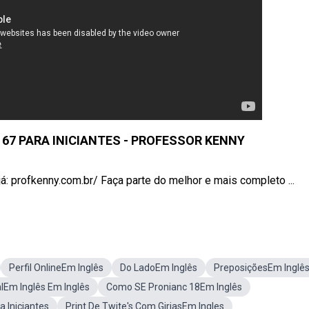
 67 PARA INICIANTES - PROFESSOR KENNY
á: profkenny.com.br/ Faça parte do melhor e mais completo ...
Perfil OnlineEm Inglês
Do LadoEm Inglês
PreposiçõesEm Inglê
lEm Inglês Em Inglês
Como SE Pronianc 18Em Inglês
 Iniciantes
Print De Twite's Com GiriasEm Ingles