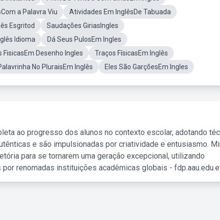
sCom a Palavra Viu
Atividades Em InglêsDe Tabuada
lês Esgritod
Saudações GiriasIngles
nglês Idioma
Dá Seus PulosEm Ingles
 FisicasEm Desenho Ingles
Traços FísicasEm Inglês
alavrinha No PluraisEm Inglês
Eles São GarçõesEm Ingles
leta ao progresso dos alunos no contexto escolar, adotando té
tênticas e são impulsionadas por criatividade e entusiasmo. M
etória para se tornarem uma geração excepcional, utilizando
 por renomadas instituições acadêmicas globais - fdp.aau.edu.et