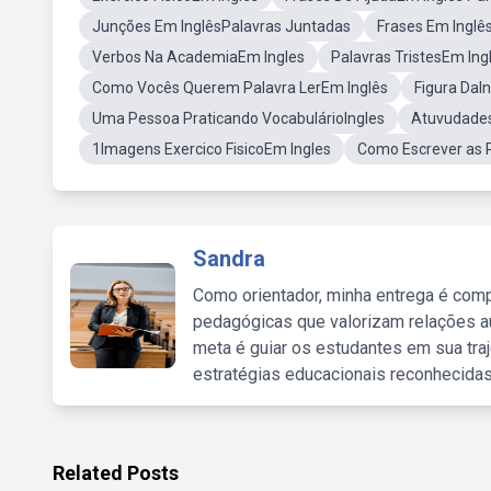
Junções Em InglêsPalavras Juntadas
Frases Em Inglê
Verbos Na AcademiaEm Ingles
Palavras TristesEm Ing
Como Vocês Querem Palavra LerEm Inglês
Figura DaI
Uma Pessoa Praticando VocabulárioIngles
Atuvudades
1Imagens Exercico FisicoEm Ingles
Como Escrever as P
Sandra
Como orientador, minha entrega é comp
pedagógicas que valorizam relações au
meta é guiar os estudantes em sua traj
estratégias educacionais reconhecidas
Related Posts