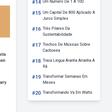
#14
Um Numero De 1 A 100
#15
Um Capital De 800 Aplicado A
Juros Simples
#16
Três Pilares Da
Sustentabilidade
#17
Trechos De Músicas Sobre
Cachoeira
anta
ain.
#18
Trava Lingua Aranha Arranha A
Rã
#19
Transformar Semanas Em
arry
Meses
#20
Transformando Va Em Watts