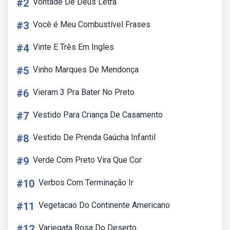
#2
Vontade De Deus Letra
#3
Você é Meu Combustível Frases
#4
Vinte E Três Em Ingles
#5
Vinho Marques De Mendonça
#6
Vieram 3 Pra Bater No Preto
#7
Vestido Para Criança De Casamento
#8
Vestido De Prenda Gaúcha Infantil
#9
Verde Com Preto Vira Que Cor
#10
Verbos Com Terminação Ir
#11
Vegetacao Do Continente Americano
#12
Variegata Rosa Do Deserto