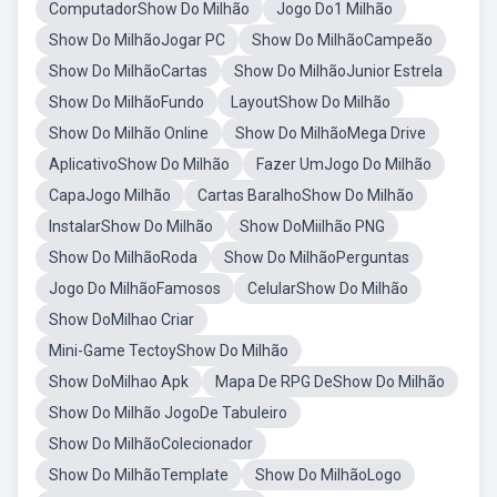
ComputadorShow Do Milhão
Jogo Do1 Milhão
Show Do MilhãoJogar PC
Show Do MilhãoCampeão
Show Do MilhãoCartas
Show Do MilhãoJunior Estrela
Show Do MilhãoFundo
LayoutShow Do Milhão
Show Do Milhão Online
Show Do MilhãoMega Drive
AplicativoShow Do Milhão
Fazer UmJogo Do Milhão
CapaJogo Milhão
Cartas BaralhoShow Do Milhão
InstalarShow Do Milhão
Show DoMiilhão PNG
Show Do MilhãoRoda
Show Do MilhãoPerguntas
Jogo Do MilhãoFamosos
CelularShow Do Milhão
Show DoMilhao Criar
Mini-Game TectoyShow Do Milhão
Show DoMilhao Apk
Mapa De RPG DeShow Do Milhão
Show Do Milhão JogoDe Tabuleiro
Show Do MilhãoColecionador
Show Do MilhãoTemplate
Show Do MilhãoLogo