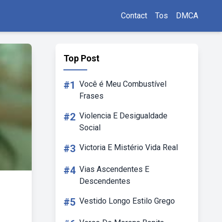
Contact
Tos
DMCA
Top Post
#1
Você é Meu Combustível
Frases
#2
Violencia E Desigualdade
Social
#3
Victoria E Mistério Vida Real
#4
Vias Ascendentes E
Descendentes
#5
Vestido Longo Estilo Grego