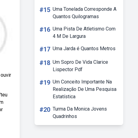
#15
Uma Tonelada Corresponde A
Quantos Quilogramas
#16
Uma Pista De Atletismo Com
4 M De Largura
#17
Uma Jarda é Quantos Metros
#18
Um Sopro De Vida Clarice
Lispector Pdf
 ouvir
#19
Um Conceito Importante Na
Realização De Uma Pesquisa
'teu
Estatística
um
#20
Turma Da Monica Jovens
or
Quadrinhos