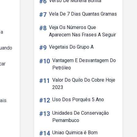
#6
Verso De Morena Bonita
#7
Vela De 7 Dias Quantas Gramas
#8
Veja Os Números Que
 a
Aparecem Nas Frases A Seguir
#9
Vegetais Do Grupo A
quando
#10
Vantagem E Desvantagem Do
car
Petróleo
#11
Valor Do Quilo Do Cobre Hoje
2023
#12
Uso Dos Porquês 5 Ano
ais.
#13
Unidades De Conservação
Pernambuco
#14
Uniao Quimica é Bom