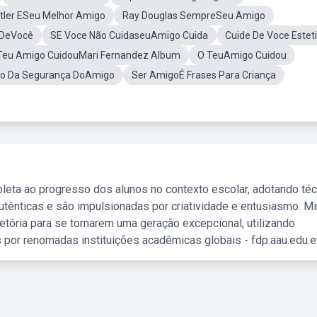
itler ESeu Melhor Amigo
Ray Douglas SempreSeu Amigo
 DeVocê
SE Voce Não CuidaseuAmigo Cuida
Cuide De Voce Estet
Teu Amigo CuidouMari Fernandez Album
O TeuAmigo Cuidou
o Da Segurança DoAmigo
Ser AmigoÉ Frases Para Criança
leta ao progresso dos alunos no contexto escolar, adotando té
tênticas e são impulsionadas por criatividade e entusiasmo. M
etória para se tornarem uma geração excepcional, utilizando
 por renomadas instituições acadêmicas globais - fdp.aau.edu.et