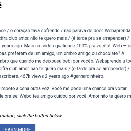
ê
cê / o coração tava sofrendo / não parava de doer. Webaprenda
ifra club amor, não te quero mais / (é tarde pra se arrepender) /
 2 years ago. Mais um vídeo qualidade 100% pra vocês!. Web — 
soas preferem de um amigo, um ombro amigo ou chocolate? A
lembro que quando me deixoueu bebi por vocêo. Webaprende a to
fra club amor, não te quero mais / (é tarde pra se arrepender) /
subscribers. 467k views 2 years ago #ganhardinheiro.
 repete a cena outra vez. Você me pede uma chance pra voltar.
de pra se. Webo teu amigo cuidou por você. Amor não te quero m
mation, click the button below.
LEARN MORE