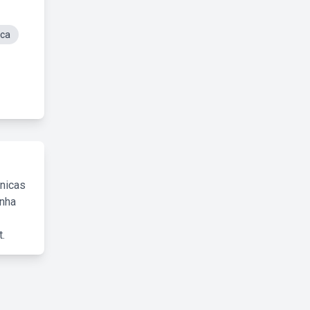
ica
cnicas
inha
.