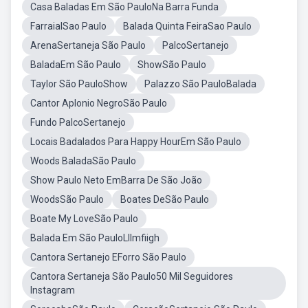
Casa Baladas Em São PauloNa Barra Funda
FarraialSao Paulo
Balada Quinta FeiraSao Paulo
ArenaSertaneja São Paulo
PalcoSertanejo
BaladaEm São Paulo
ShowSão Paulo
Taylor São PauloShow
Palazzo São PauloBalada
Cantor Aplonio NegroSão Paulo
Fundo PalcoSertanejo
Locais Badalados Para Happy HourEm São Paulo
Woods BaladaSão Paulo
Show Paulo Neto EmBarra De São João
WoodsSão Paulo
Boates DeSão Paulo
Boate My LoveSão Paulo
Balada Em São PauloLllmfiigh
Cantora Sertanejo EForro São Paulo
Cantora Sertaneja São Paulo50 Mil Seguidores
Instagram