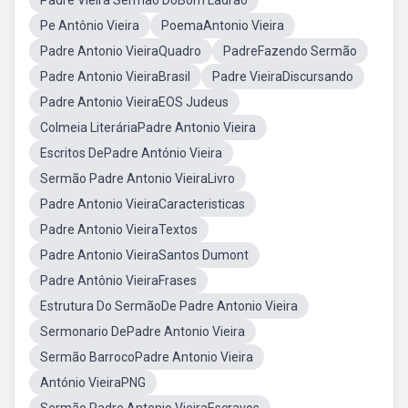
Padre Vieira Sermão DoBom Ladrão
Pe Antônio Vieira
PoemaAntonio Vieira
Padre Antonio VieiraQuadro
PadreFazendo Sermão
Padre Antonio VieiraBrasil
Padre VieiraDiscursando
Padre Antonio VieiraEOS Judeus
Colmeia LiteráriaPadre Antonio Vieira
Escritos DePadre António Vieira
Sermão Padre Antonio VieiraLivro
Padre Antonio VieiraCaracteristicas
Padre Antonio VieiraTextos
Padre Antonio VieiraSantos Dumont
Padre Antônio VieiraFrases
Estrutura Do SermãoDe Padre Antonio Vieira
Sermonario DePadre Antonio Vieira
Sermão BarrocoPadre Antonio Vieira
António VieiraPNG