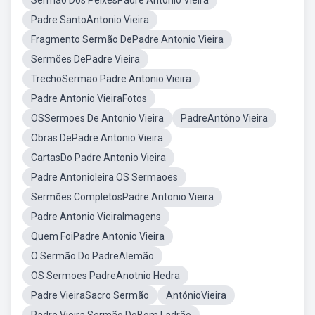
Sermão Dos PeixesPadre Antonio Vieira
Padre SantoAntonio Vieira
Fragmento Sermão DePadre Antonio Vieira
Sermões DePadre Vieira
TrechoSermao Padre Antonio Vieira
Padre Antonio VieiraFotos
OSSermoes De Antonio Vieira
PadreAntôno Vieira
Obras DePadre Antonio Vieira
CartasDo Padre Antonio Vieira
Padre AntonioIeira OS Sermaoes
Sermões CompletosPadre Antonio Vieira
Padre Antonio VieiraImagens
Quem FoiPadre Antonio Vieira
O Sermão Do PadreAlemão
OS Sermoes PadreAnotnio Hedra
Padre VieiraSacro Sermão
AntónioVieira