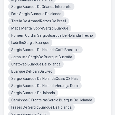
Sergio Buarque DeOrlanda Interprete
Foto Sergio Buarque DeIolanda
Tarsila Do AmaralRaizes Do Brasil
Mapa Mental SobreSergio Buarque
Homem Cordial SérgioBuarque De Holanda Trecho
LadrilhoSergio Buarque
Sergio Buarque De HolandaCafé Brasileiro
Jornalista SérgioDe Buarque Gusmão
Cristóvão Buarque DeHollanda
Buarque DeHoan Da Livro
Sergio Buarque De HolandaQuais OS Pais
Sergio Buarque De HolandaHerança Rural
Sergio Buarque DeHolnada
Caminhos E FronteirasSergio Buarque De Holanda
Frases De SérgioBuarque De Holanda
Sergio BuarqueColorir