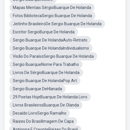
Mapas Mentais SérgioBuarque De Holanda
Fotos BibliotecaSergio Buarque De Holanda
Jeitinho BrasileiroDe Sergio Buarque De Holanda
Escritor SergioBurque De Holanda
Sergio Buarque De HolandaAuto-Retrato
Sergio Buarque De HolandaIndividualismo
Visão Do ParaísoSergio Buarque De Holanda
Sergio BuarqueNome Para Trabalho
Livros De SérgioBuarque De Holanda
Sergio Buarque De HolandaPop Art
Sergio Buarque DeHlanada
29 Poetas HojeBuarque De Holanda Livro
Livros BrasileirosBuarque De Olanda
Decaído LivroSergio Ramalho
Raizes Do BrasilImagem De Capa
Antigona E CreonteRaizes Do Brasil