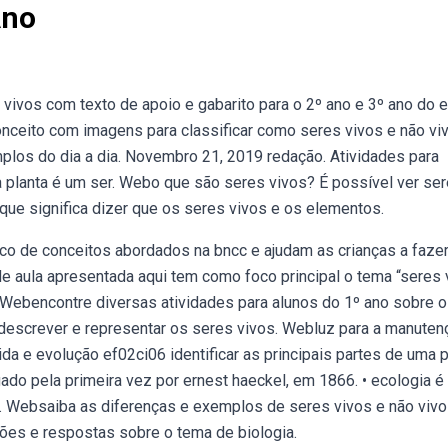
Ano
vivos com texto de apoio e gabarito para o 2º ano e 3º ano do 
nceito com imagens para classificar como seres vivos e não vi
mplos do dia a dia. Novembro 21, 2019 redação. Atividades para
a planta é um ser. Webo que são seres vivos? É possível ver se
ue significa dizer que os seres vivos e os elementos.
 de conceitos abordados na bncc e ajudam as crianças a faze
de aula apresentada aqui tem como foco principal o tema “seres 
Webencontre diversas atividades para alunos do 1º ano sobre 
ar, descrever e representar os seres vivos. Webluz para a manute
da e evolução ef02ci06 identificar as principais partes de uma p
egado pela primeira vez por ernest haeckel, em 1866. • ecologia é
e. Websaiba as diferenças e exemplos de seres vivos e não vivo
ões e respostas sobre o tema de biologia.