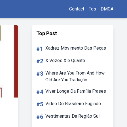
Contact
Tos
DMCA
Top Post
#1
Xadrez Movimento Das Peças
#2
X Vezes X é Quanto
#3
Where Are You From And How
Old Are You Tradução
#4
Viver Longe Da Família Frases
#5
Video Do Brasileiro Fugindo
#6
Vestimentas Da Região Sul