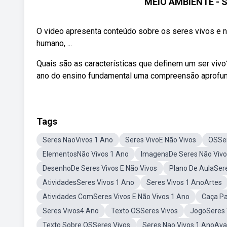
MEIO AMBIENTE - 
O video apresenta conteúdo sobre os seres vivos e n
humano, ...
Quais são as características que definem um ser vivo?
ano do ensino fundamental uma compreensão aprofun
Tags
Seres NaoVivos 1 Ano
Seres VivoE Não Vivos
OSSer
ElementosNão Vivos 1 Ano
ImagensDe Seres Não Vivo
DesenhoDe Seres Vivos E Não Vivos
Plano De AulaSer
AtividadesSeres Vivos 1 Ano
Seres Vivos 1 AnoArtes
Atividades ComSeres Vivos E Não Vivos 1 Ano
Caça Pa
Seres Vivos4 Ano
Texto OSSeres Vivos
JogoSeres 
Texto Sobre OSSeres Vivos
Seres Nao Vivos 1 AnoAva