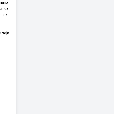
nariz
única
os e
.
e seja