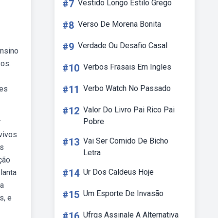
#7
Vestido Longo Estilo Grego
#8
Verso De Morena Bonita
#9
Verdade Ou Desafio Casal
ensino
vos.
#10
Verbos Frasais Em Ingles
#11
Verbo Watch No Passado
res
#12
Valor Do Livro Pai Rico Pai
Pobre
r
vivos
#13
Vai Ser Comido De Bicho
os
Letra
nção
#14
Ur Dos Caldeus Hoje
lanta
 a
#15
Um Esporte De Invasão
s, e
#16
Ufrgs Assinale A Alternativa