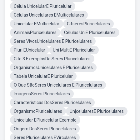
Célula UnicelularE Pluricelular
Células Unicelulares EMulticelulares
Unicelular EMulticelular
GifseresPluricelulares
AnimaisPluricelulares
Células UniE Pluricelulares
Seres VivosUnicelulares E Pluricelulares
Pluri EUnicelular
Uni MultiE Pluricelular
Cite 3 ExemplosDe Seres Pluricelulares
OrganismosUnicelulares E Pluricelulares
Tabela UnicelularE Pluricelular
O Que SãoSeres Unicelulares E Pluricelulares
ImagensSeres Pluricelulares
Caracteristicas DosSeres Pluricelulares
OrganismoPluricelulares
UnjcelularesE Pluricelulares
Unicelular EPluricelular Exemplo
Origem DosSeres Pluricelulares
Seres Pluricelulares EVirculares