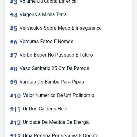
#3
Volume Da Calota Esférica
#4
Viagens à Minha Terra
#5
Versiculos Sobre Medo E Insegurança
#6
Verduras Fotos E Nomes
#7
Verbo Beber No Passado E Futuro
#8
Vaso Sanitário 25 Cm Da Parede
#9
Varetas De Bambu Para Pipas
#10
Valor Numerico De Um Polinomio
#11
Ur Dos Caldeus Hoje
#12
Unidade De Medida De Energia
#13
Uma Pessoa Possessiva E Doente