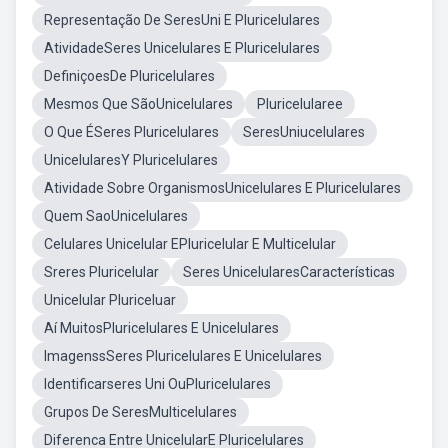
Representação De SeresUni E Pluricelulares
AtividadeSeres Unicelulares E Pluricelulares
DefiniçoesDe Pluricelulares
Mesmos Que SãoUnicelulares
Pluricelularee
O Que ÉSeres Pluricelulares
SeresUniucelulares
UnicelularesY Pluricelulares
Atividade Sobre OrganismosUnicelulares E Pluricelulares
Quem SaoUnicelulares
Celulares Unicelular EPluricelular E Multicelular
Sreres Pluricelular
Seres UnicelularesCaracterísticas
Unicelular Pluriceluar
Aí MuitosPluricelulares E Unicelulares
ImagenssSeres Pluricelulares E Unicelulares
Identificarseres Uni OuPluricelulares
Grupos De SeresMulticelulares
Diferenca Entre UnicelularE Pluricelulares