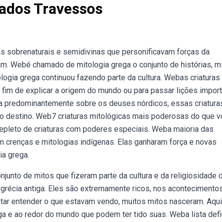
rados Travessos
as sobrenaturais e semidivinas que personificavam forças da
m. Webé chamado de mitologia grega o conjunto de histórias, m
ologia grega continuou fazendo parte da cultura. Webas criaturas
a fim de explicar a origem do mundo ou para passar lições impor
ja predominantemente sobre os deuses nórdicos, essas criatura
o destino. Web7 criaturas mitológicas mais poderosas do que 
repleto de criaturas com poderes especiais. Weba maioria das
em crenças e mitologias indígenas. Elas ganharam força e novas
ia grega.
onjunto de mitos que fizeram parte da cultura e da religiosidade 
 grécia antiga. Eles são extremamente ricos, nos acontecimento
tar entender o que estavam vendo, muitos mitos nasceram. Aqui
ga e ao redor do mundo que podem ter tido suas. Weba lista defi