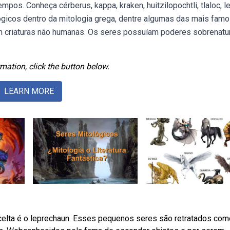
pos. Conheça cérberus, kappa, kraken, huitzilopochtli, tlaloc, le
lógicos dentro da mitologia grega, dentre algumas das mais fam
m criaturas não humanas. Os seres possuíam poderes sobrenatur
mation, click the button below.
LEARN MORE
celta é o leprechaun. Esses pequenos seres são retratados com