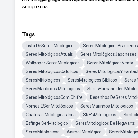
sempre nus ...
Tags
Lista DeSeres Mitológicos
Seres MitológicosBrasileiros
Seres MitológicosAtuais
Seres MitológicosJaponeses
Wallpaper SeresMitologicos
Seres MitológicosVento
Seres MitológicosCatólicos
Seres MitológicosY Fantás
SeresMitiologicos
SeresMitologicos Biblicos
Seres 
SeresMaritimos Mitologicos
SeresHamanoides Mitolog
Seres MitológicosCom Chifre
Desenhos DeSeres Mitol
Nomes ESer Mitológicos
SeresMarinhos Mitologicos
Criaturas Mitologicas Inca
SRE'sMitológicos
Simbol
Esfinge SerMitológico
SeresMitologicos De Hogwarts
SeresMitologicos
Animal Mitológico
SeresMitologi