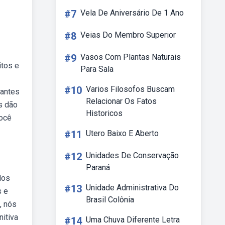
#7
Vela De Aniversário De 1 Ano
#8
Veias Do Membro Superior
#9
Vasos Com Plantas Naturais
itos e
Para Sala
#10
Varios Filosofos Buscam
tantes
Relacionar Os Fatos
s dão
Historicos
você
#11
Utero Baixo E Aberto
#12
Unidades De Conservação
Paraná
dos
#13
Unidade Administrativa Do
s e
Brasil Colônia
, nós
nitiva
#14
Uma Chuva Diferente Letra