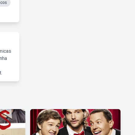
icos
cnicas
inha
.