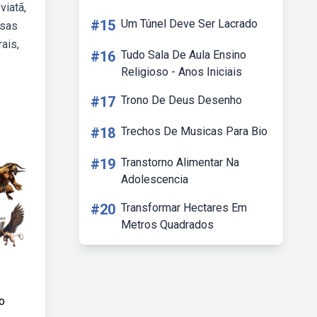
viatã,
#15
Um Túnel Deve Ser Lacrado
osas
ais,
#16
Tudo Sala De Aula Ensino
Religioso - Anos Iniciais
#17
Trono De Deus Desenho
#18
Trechos De Musicas Para Bio
#19
Transtorno Alimentar Na
Adolescencia
#20
Transformar Hectares Em
Metros Quadrados
o