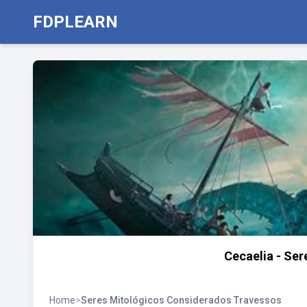
FDPLEARN
Cecaelia - Ser
Home
>
Seres Mitológicos Considerados Travessos