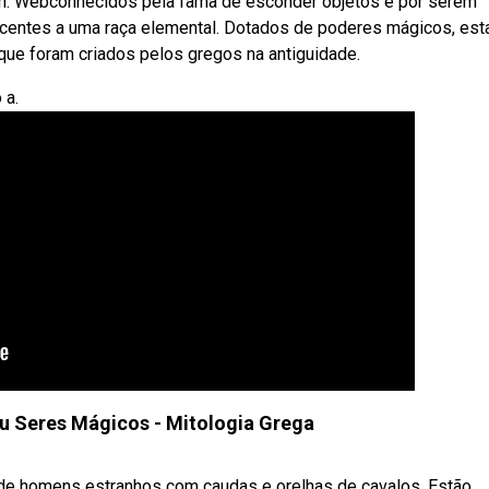
m. Webconhecidos pela fama de esconder objetos e por serem
centes a uma raça elemental. Dotados de poderes mágicos, est
que foram criados pelos gregos na antiguidade.
 a.
u Seres Mágicos - Mitologia Grega
 de homens estranhos com caudas e orelhas de cavalos. Estão