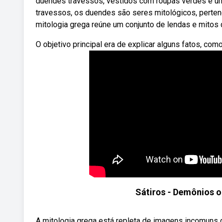
duendes travessos, vestidos com roupas verdes e u
travessos, os duendes são seres mitológicos, perten
mitologia grega reúne um conjunto de lendas e mitos 
O objetivo principal era de explicar alguns fatos, como
Sátiros - Demônios o
A mitologia grega está repleta de imagens incomuns