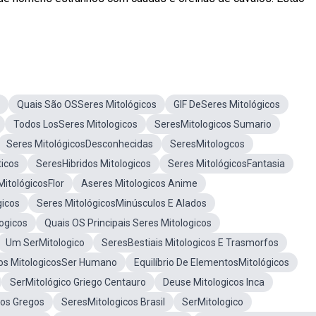
Quais São OSSeres Mitológicos
GIF DeSeres Mitológicos
Todos LosSeres Mitologicos
SeresMitologicos Sumario
Seres MitológicosDesconhecidas
SeresMitologcos
ticos
SeresHibridos Mitologicos
Seres MitológicosFantasia
MitológicosFlor
Aseres Mitologicos Anime
icos
Seres MitológicosMinúsculos E Alados
ogicos
Quais OS Principais Seres Mitologicos
Um SerMitologico
SeresBestiais Mitologicos E Trasmorfos
os MitologicosSer Humano
Equilíbrio De ElementosMitológicos
SerMitológico Griego Centauro
Deuse Mitologicos Inca
cos Gregos
SeresMitologicos Brasil
SerMitologico