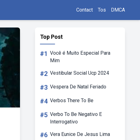
Contact
Tos
DMCA
Top Post
#1
Você é Muito Especial Para
Mim
#2
Vestibular Social Ucp 2024
#3
Vespera De Natal Feriado
#4
Verbos There To Be
#5
Verbo To Be Negativo E
Interrogativo
#6
Vera Eunice De Jesus Lima